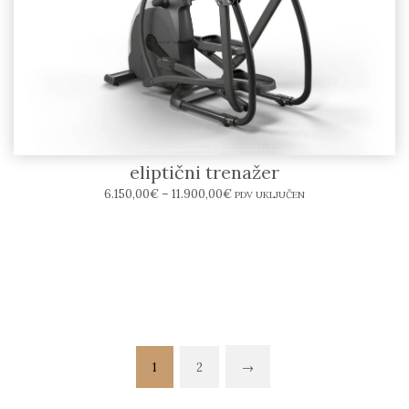
Matrix Fitness E50 XR Crosstrainer –
eliptični trenažer
6.150,00
€
–
11.900,00
€
PDV UKLJUČEN
1
2
→