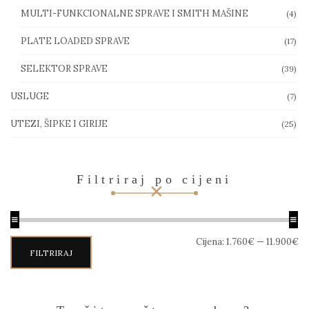
MULTI-FUNKCIONALNE SPRAVE I SMITH MAŠINE
(4)
PLATE LOADED SPRAVE
(17)
SELEKTOR SPRAVE
(39)
USLUGE
(7)
UTEZI, ŠIPKE I GIRIJE
(25)
Filtriraj po cijeni
Min
Maks
Cijena:
1.760€
—
11.900€
cijena
cijena
FILTRIRAJ