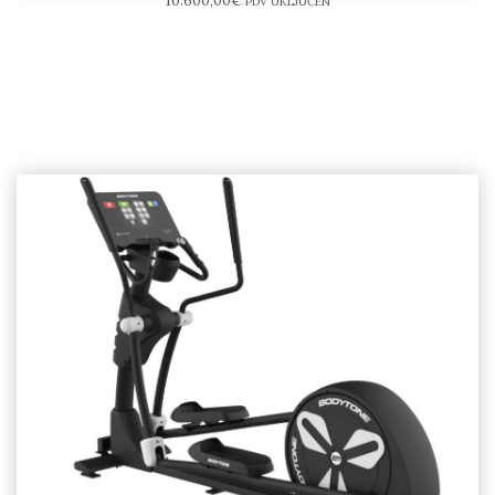
10.600,00
€
PDV UKLJUČEN