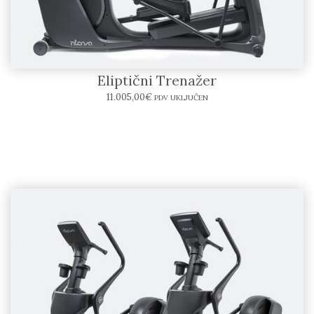
INTENZA FITNESS 550ETe2+SERIES
Eliptični Trenažer
11.005,00
€
PDV UKLJUČEN