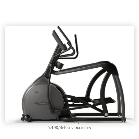
VISION – S600E – eliptični trenažer
7.498,75
€
PDV UKLJUČEN