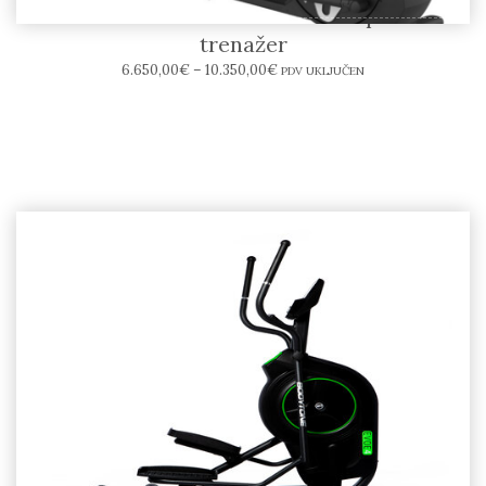
BODYTONE EVO E-SERIES Eliptični
trenažer
6.650,00
€
–
10.350,00
€
PDV UKLJUČEN