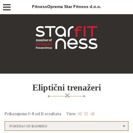
FitnessOprema Star Fitness d.o.o.
Eliptični trenažeri
Prikazujemo 1–8 od 11 rezultata
View:
16
32
All