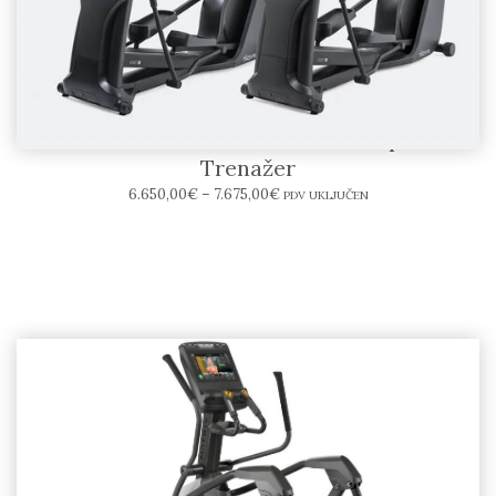
INTENZA FITNESS 450SERIES Eliptični
Trenažer
6.650,00
€
–
7.675,00
€
PDV UKLJUČEN