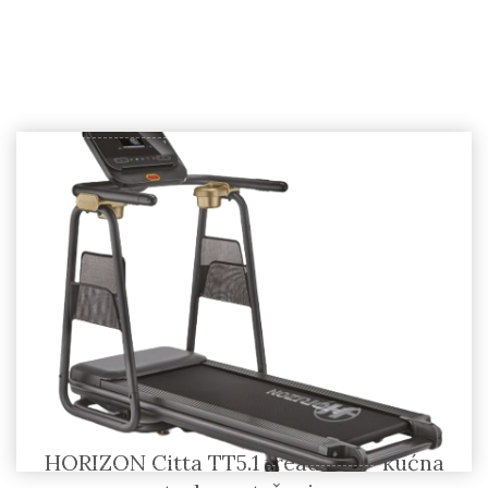
HORIZON Citta TT5.1 treadmill – kućna