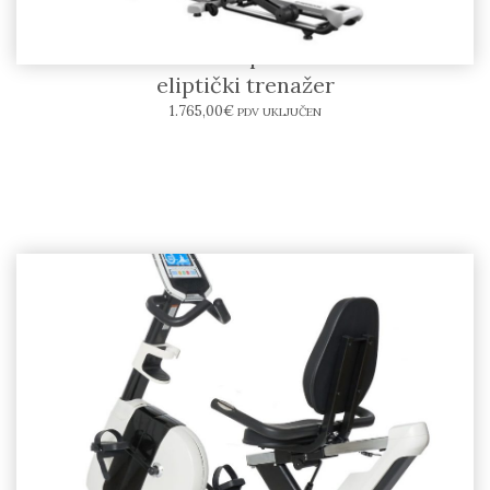
HORIZON Andes 5 elliptical trainer – kućni
eliptički trenažer
1.765,00
€
PDV UKLJUČEN