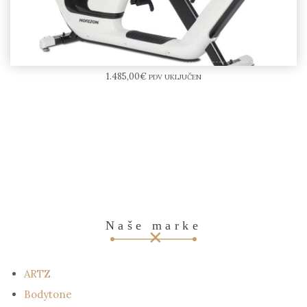
HORIZON Fitness- COMFORT R8.0 bicikl
1.485,00
€
PDV UKLJUČEN
Naše marke
ARTZ
Bodytone