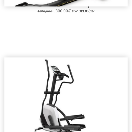
HORIZON GR7 Indoor spin bike
1.300,00
€
1.670,00
€
PDV UKLJUČEN