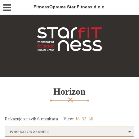
FitnessOprema Star Fitness d.o.o.
Horizon
Prikazuje se svih 6 rezultata
View:
16
32
All