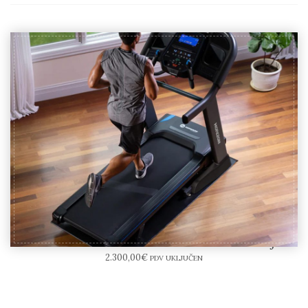
Horizon 7.4 AT – kućna traka za Trčanje
2.300,00
€
PDV UKLJUČEN