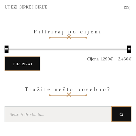
UTEZI, ŠIPKE I GIRIJE
(25)
Filtriraj po cijeni
Min
Maks
Cijena:
1.290€
—
2.460€
cijena
cijena
FILTRIRAJ
Tražite nešto posebno?
Search
SEARC
for: