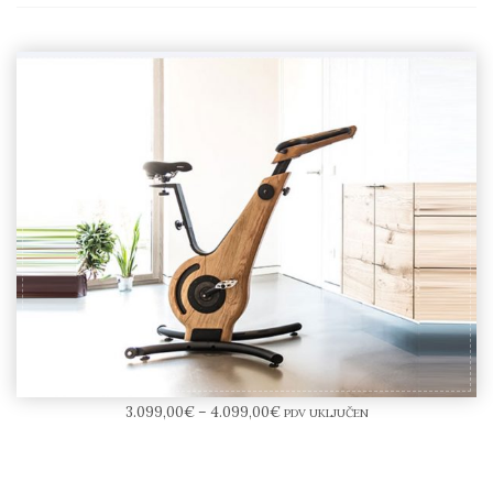
NOHrD Bike V.2
3.099,00
€
–
4.099,00
€
PDV UKLJUČEN