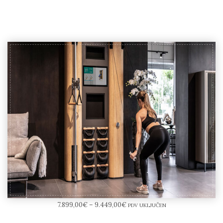
NOHrD Wall
7.899,00
€
–
9.449,00
€
PDV UKLJUČEN