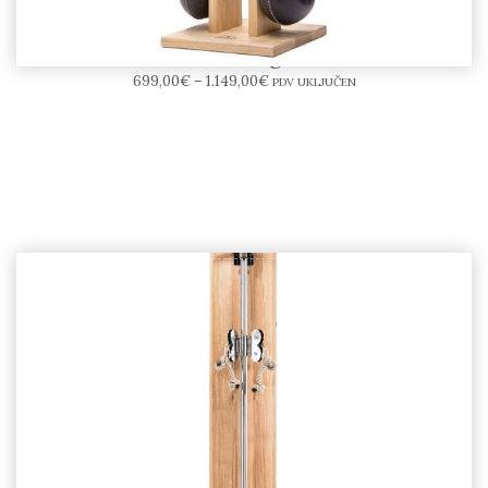
NOHrD Swing Tower
699,00
€
–
1.149,00
€
PDV UKLJUČEN