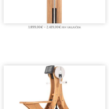
NOHrD SlimBeam
1.899,00
€
–
2.419,00
€
PDV UKLJUČEN