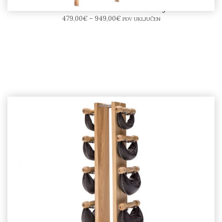
NOHrD WallBars – švedske ljestve
479,00
€
–
949,00
€
PDV UKLJUČEN