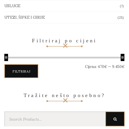
USLUGE
(7)
UTEZI, ŠIPKE I GIRIJE
(25)
Filtriraj po cijeni
Min
Maks
Cijena:
470€
—
9.450€
cijena
cijena
FILTRIRAJ
Tražite nešto posebno?
Search
SEARC
for: