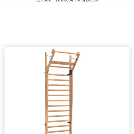
529,00
€
–
1.049,00
€
PDV UKLJUČEN