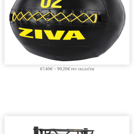
ZIVA ZVO Premium Wall Ball
67,40
€
–
99,20
€
PDV UKLJUČEN