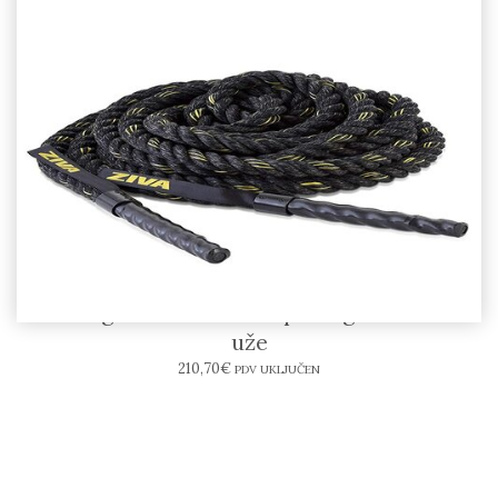
ZIVA Signature Battle Rope10kg – trenažno
uže
210,70
€
PDV UKLJUČEN