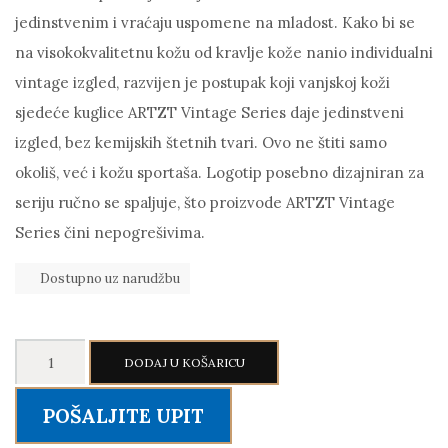
jedinstvenim i vraćaju uspomene na mladost. Kako bi se
na visokokvalitetnu kožu od kravlje kože nanio individualni
vintage izgled, razvijen je postupak koji vanjskoj koži
sjedeće kuglice ARTZT Vintage Series daje jedinstveni
izgled, bez kemijskih štetnih tvari. Ovo ne štiti samo
okoliš, već i kožu sportaša. Logotip posebno dizajniran za
seriju ručno se spaljuje, što proizvode ARTZT Vintage
Series čini nepogrešivima.
Dostupno uz narudžbu
ARTZT
DODAJ U KOŠARICU
Vintage
navlaka
POŠALJITE UPIT
za