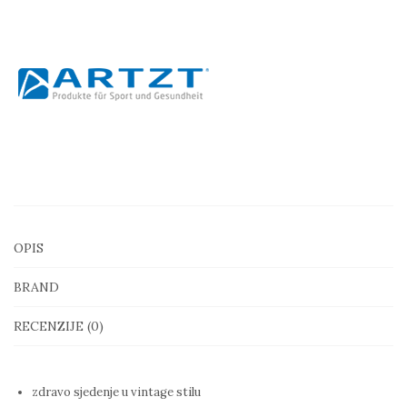
sjedeću
loptu
65
cm
količina
OPIS
BRAND
RECENZIJE (0)
zdravo sjedenje u vintage stilu