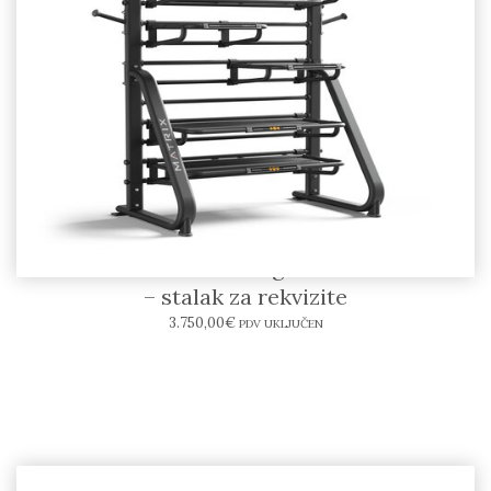
MATRIX Connexus Storage Station GFTORG
– stalak za rekvizite
3.750,00
€
PDV UKLJUČEN