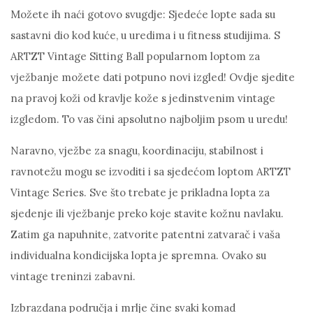
Možete ih naći gotovo svugdje: Sjedeće lopte sada su
sastavni dio kod kuće, u uredima i u fitness studijima. S
ARTZT Vintage Sitting Ball popularnom loptom za
vježbanje možete dati potpuno novi izgled! Ovdje sjedite
na pravoj koži od kravlje kože s jedinstvenim vintage
izgledom. To vas čini apsolutno najboljim psom u uredu!
Naravno, vježbe za snagu, koordinaciju, stabilnost i
ravnotežu mogu se izvoditi i sa sjedećom loptom ARTZT
Vintage Series. Sve što trebate je prikladna lopta za
sjedenje ili vježbanje preko koje stavite kožnu navlaku.
Zatim ga napuhnite, zatvorite patentni zatvarač i vaša
individualna kondicijska lopta je spremna. Ovako su
vintage treninzi zabavni.
Izbrazdana područja i mrlje čine svaki komad