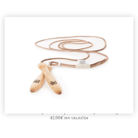
ARTZT vijača za preskakanje vintage
42,00
€
PDV UKLJUČEN