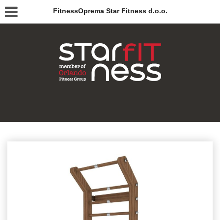
FitnessOprema Star Fitness d.o.o.