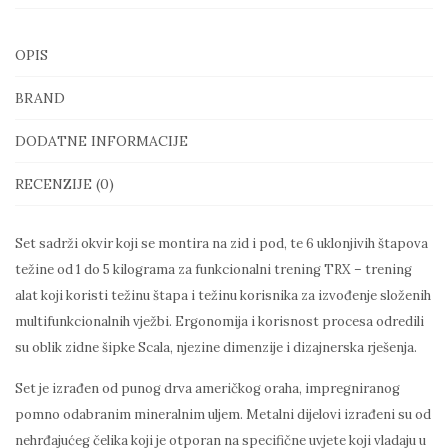
OPIS
BRAND
DODATNE INFORMACIJE
RECENZIJE (0)
Set sadrži okvir koji se montira na zid i pod, te 6 uklonjivih štapova
težine od 1 do 5 kilograma za funkcionalni trening TRX – trening
alat koji koristi težinu štapa i težinu korisnika za izvođenje složenih
multifunkcionalnih vježbi.
Ergonomija i korisnost procesa odredili
su oblik zidne šipke Scala, njezine dimenzije i dizajnerska rješenja.
Set je izrađen od punog drva američkog oraha, impregniranog
pomno odabranim mineralnim uljem. Metalni dijelovi izrađeni su od
nehrđajućeg čelika koji je otporan na specifične uvjete koji vladaju u