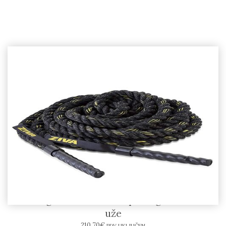
ZIVA Signature Battle Rope10kg – trenažno
uže
210,70
€
PDV UKLJUČEN