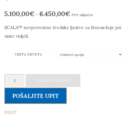
5.100,00
€
6.450,00
€
–
PDV uključen
SCALA™ nevjerovatne švedske ljestve za fitness koje još
niste vidjeli.
VRSTA DRVETA
PENT
DODAJ U KOŠARICU
+SCALA™
Advance
POŠALJITE UPIT
švedske
ljestve
PENT
količina