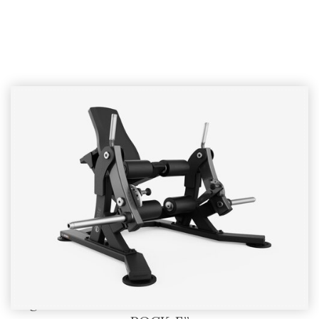
Leg Extension SR05-E – BODYTONE “SOLID