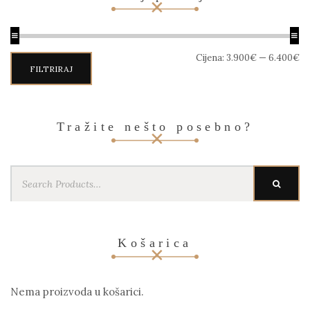
Min
Maks
Cijena:
3.900€
—
6.400€
cijena
cijena
FILTRIRAJ
Tražite nešto posebno?
Search
SEARC
for:
Košarica
Nema proizvoda u košarici.