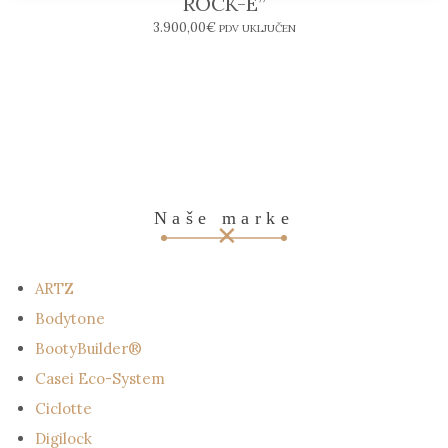
ROCK-E”
3.900,00
€
PDV UKLJUČEN
Naše marke
ARTZ
Bodytone
BootyBuilder®
Casei Eco-System
Ciclotte
Digilock