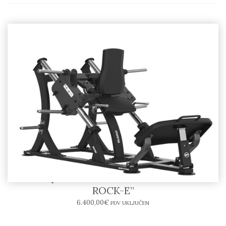
Hack Squat SR09-E – BODYTONE “SOLID
ROCK-E”
6.400,00
€
PDV UKLJUČEN