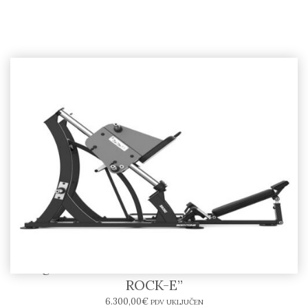
Leg Press SR06-E – BODYTONE “SOLID
ROCK-E”
6.300,00
€
PDV UKLJUČEN