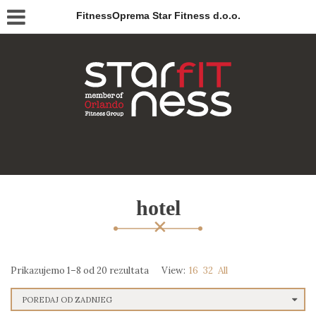
FitnessOprema Star Fitness d.o.o.
hotel
Prikazujemo 1–8 od 20 rezultata
View:
16
32
All