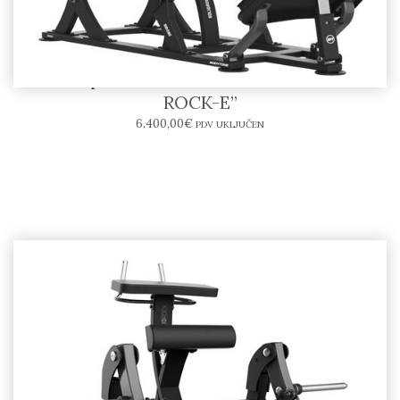
Hack Squat SR09-E – BODYTONE “SOLID
ROCK-E”
6.400,00
€
PDV UKLJUČEN