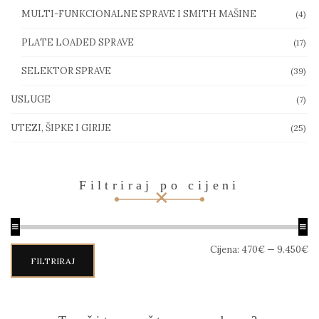
MULTI-FUNKCIONALNE SPRAVE I SMITH MAŠINE
(4)
PLATE LOADED SPRAVE
(17)
SELEKTOR SPRAVE
(39)
USLUGE
(7)
UTEZI, ŠIPKE I GIRIJE
(25)
Filtriraj po cijeni
Min
Maks
Cijena:
470€
—
9.450€
cijena
cijena
FILTRIRAJ