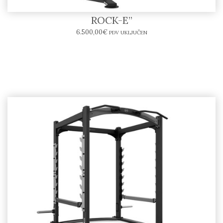
3D Power Rack SR10-P – BODYTONE “SOLID
ROCK-E”
6.500,00
€
PDV UKLJUČEN