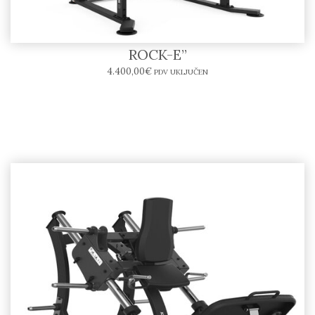
Power Rack SR10-E – BODYTONE “SOLID
ROCK-E”
4.400,00
€
PDV UKLJUČEN