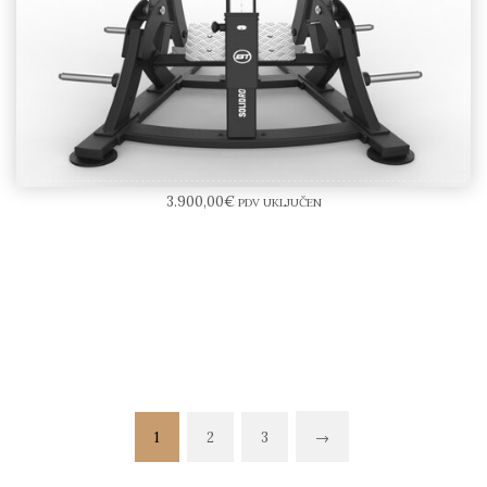
Row SR07-E – BODYTONE “SOLID ROCK-E”
3.900,00
€
PDV UKLJUČEN
1
2
3
→