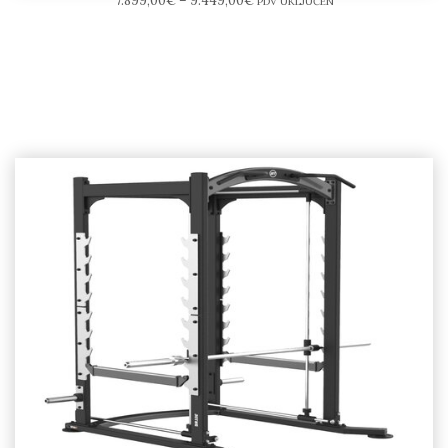
7.899,00
€
–
9.449,00
€
PDV UKLJUČEN