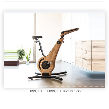
NOHrD Bike V.2
3.099,00
€
–
4.099,00
€
PDV UKLJUČEN