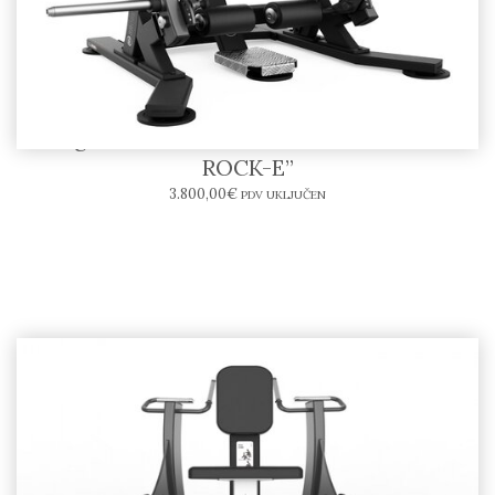
Leg Curl SR08-E – BODYTONE “SOLID
ROCK-E”
3.800,00
€
PDV UKLJUČEN