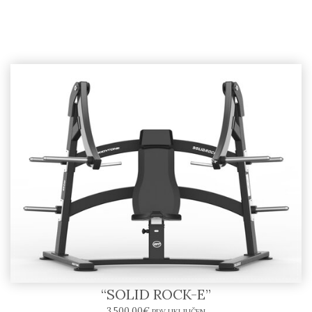
Inclined Chest Press SR04-E – BODYTONE
“SOLID ROCK-E”
3.500,00
€
PDV UKLJUČEN