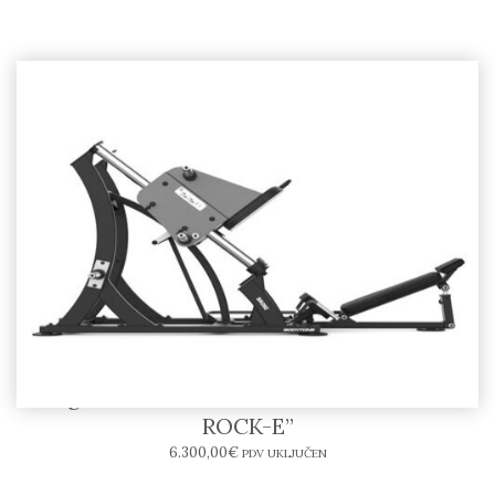
Leg Press SR06-E – BODYTONE “SOLID
ROCK-E”
6.300,00
€
PDV UKLJUČEN