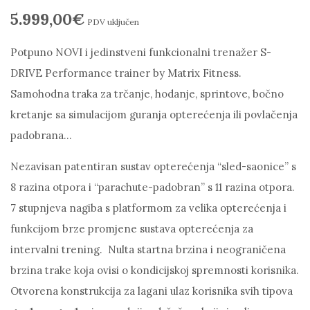
5.999,00
€
PDV uključen
Potpuno NOVI i jedinstveni funkcionalni trenažer S-
DRIVE Performance trainer by Matrix Fitness.
Samohodna traka za trčanje, hodanje, sprintove, bočno
kretanje sa simulacijom guranja opterećenja ili povlačenja
padobrana…
Nezavisan patentiran sustav opterećenja “sled-saonice” s
8 razina otpora i “parachute-padobran” s 11 razina otpora.
7 stupnjeva nagiba s platformom za velika opterećenja i
funkcijom brze promjene sustava opterećenja za
intervalni trening. Nulta startna brzina i neograničena
brzina trake koja ovisi o kondicijskoj spremnosti korisnika.
Otvorena konstrukcija za lagani ulaz korisnika svih tipova