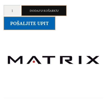
MATRIX
DODAJ U KOŠARICU
S-
DRIVE
POŠALJITE UPIT
Performance
Trainer
količina