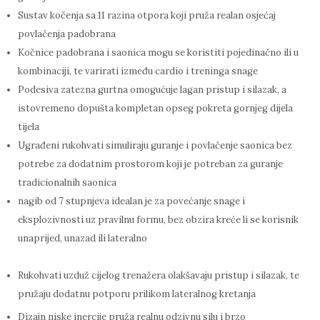
Sustav kočenja sa 11 razina otpora koji pruža realan osjećaj
povlačenja padobrana
Kočnice padobrana i saonica mogu se koristiti pojedinačno ili u
kombinaciji, te varirati između cardio i treninga snage
Podesiva zatezna gurtna omogućuje lagan pristup i silazak, a
istovremeno dopušta kompletan opseg pokreta gornjeg dijela
tijela
Ugrađeni rukohvati simuliraju guranje i povlačenje saonica bez
potrebe za dodatnim prostorom koji je potreban za guranje
tradicionalnih saonica
nagib od 7 stupnjeva idealan je za povećanje snage i
eksplozivnosti uz pravilnu formu, bez obzira kreće li se korisnik
unaprijed, unazad ili lateralno
Rukohvati uzduž cijelog trenažera olakšavaju pristup i silazak, te
pružaju dodatnu potporu prilikom lateralnog kretanja
Dizajn niske inercije pruža realnu odzivnu silu i brzo