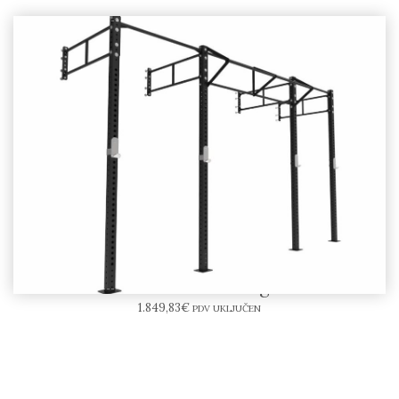
LIFEMAXX – Crossmaxx® Rig – zidni kavez
1.849,83
€
PDV UKLJUČEN