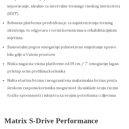
usporavanje, idealno za intervalne treninge visokog intenziteta
(HIIT)
Robusna platforma predviđena je za najintenzivnija trening
okruženja, te odgovara i većim korisnicima u rehabilitacijskim
uvjetima
Samostalni pogon omogućuje jednostavno smještanje sprave
bilo gdje u Vašem prostoru
Niska nagazna visina platforme od 19 cm / 7″ omogućuje lagan
pristup svim profilima korisnika
Nulta startna brzina i neograničena maksimalna brzina pruža
širokom rasponu korisnika mogućnost da usklade svoju razinu
fizičke spremnosti i iskustva sa svojim potrebama i ciljevima
Matrix S-Drive Performance