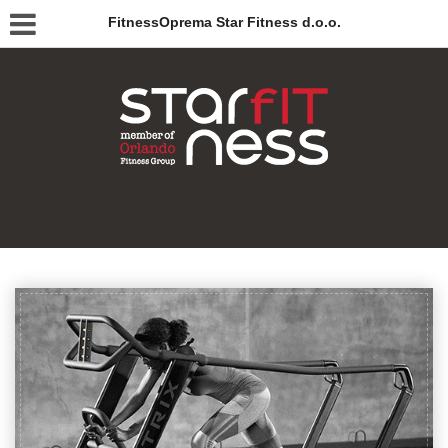
FitnessOprema Star Fitness d.o.o.