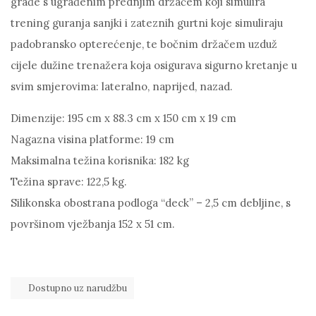
građe s ugrađenim prednjim držačem koji simulira
trening guranja sanjki i zateznih gurtni koje simuliraju
padobransko opterećenje, te bočnim držačem uzduž
cijele dužine trenažera koja osigurava sigurno kretanje u
svim smjerovima: lateralno, naprijed, nazad.
Dimenzije: 195 cm x 88.3 cm x 150 cm x 19 cm
Nagazna visina platforme: 19 cm
Maksimalna težina korisnika: 182 kg
Težina sprave: 122,5 kg.
Silikonska obostrana podloga “deck” – 2,5 cm debljine, s
površinom vježbanja 152 x 51 cm.
Dostupno uz narudžbu