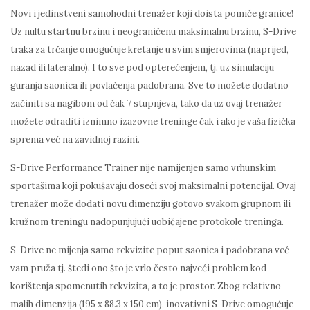
Novi i jedinstveni samohodni trenažer koji doista pomiče granice!
Uz nultu startnu brzinu i neograničenu maksimalnu brzinu, S-Drive
traka za trčanje omogućuje kretanje u svim smjerovima (naprijed,
nazad ili lateralno). I to sve pod opterećenjem, tj. uz simulaciju
guranja saonica ili povlačenja padobrana. Sve to možete dodatno
začiniti sa nagibom od čak 7 stupnjeva, tako da uz ovaj trenažer
možete odraditi iznimno izazovne treninge čak i ako je vaša fizička
sprema već na zavidnoj razini.
S-Drive Performance Trainer nije namijenjen samo vrhunskim
sportašima koji pokušavaju doseći svoj maksimalni potencijal. Ovaj
trenažer može dodati novu dimenziju gotovo svakom grupnom ili
kružnom treningu nadopunjujući uobičajene protokole treninga.
S-Drive ne mijenja samo rekvizite poput saonica i padobrana već
vam pruža tj. štedi ono što je vrlo često najveći problem kod
korištenja spomenutih rekvizita, a to je prostor. Zbog relativno
malih dimenzija (195 x 88.3 x 150 cm), inovativni S-Drive omogućuje