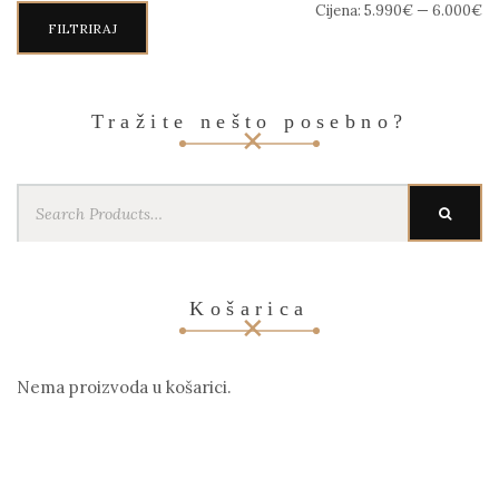
Min
Maks
Cijena:
5.990€
—
6.000€
cijena
cijena
FILTRIRAJ
Tražite nešto posebno?
Search
SEARC
for:
Košarica
Nema proizvoda u košarici.