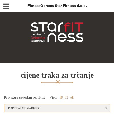
FitnessOprema Star Fitness d.o.o.
cijene traka za trčanje
Prikazuje se jedan rezultat
View:
16
32
All