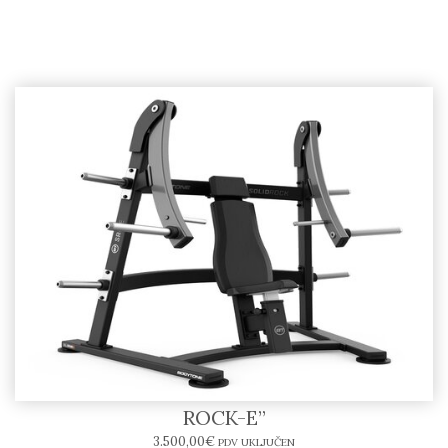
Chest Press SR01-E – BODYTONE “SOLID
ROCK-E”
3.500,00
€
PDV UKLJUČEN