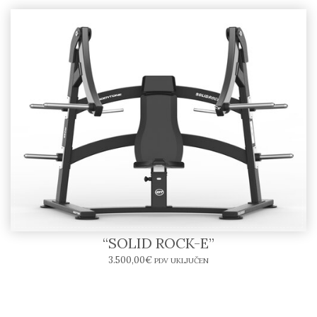
Inclined Chest Press SR04-E – BODYTONE
“SOLID ROCK-E”
3.500,00
€
PDV UKLJUČEN