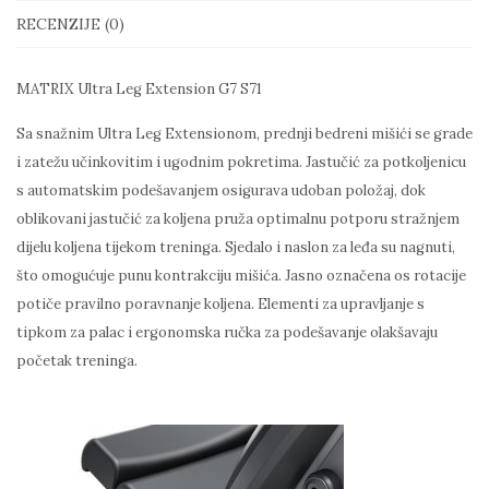
RECENZIJE (0)
MATRIX Ultra Leg Extension G7 S71
Sa snažnim Ultra Leg Extensionom, prednji bedreni mišići se grade
i zatežu učinkovitim i ugodnim pokretima. Jastučić za potkoljenicu
s automatskim podešavanjem osigurava udoban položaj, dok
oblikovani jastučić za koljena pruža optimalnu potporu stražnjem
dijelu koljena tijekom treninga. Sjedalo i naslon za leđa su nagnuti,
što omogućuje punu kontrakciju mišića. Jasno označena os rotacije
potiče pravilno poravnanje koljena. Elementi za upravljanje s
tipkom za palac i ergonomska ručka za podešavanje olakšavaju
početak treninga.