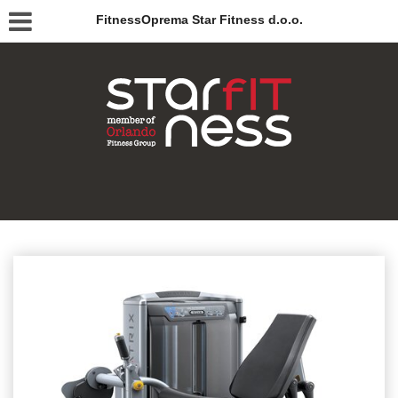
FitnessOprema Star Fitness d.o.o.