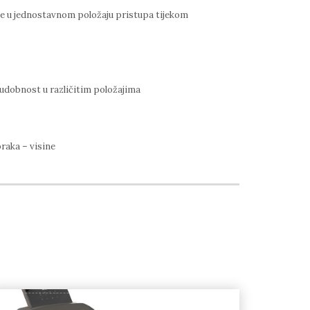
nje u jednostavnom položaju pristupa tijekom
udobnost u različitim položajima
oraka – visine