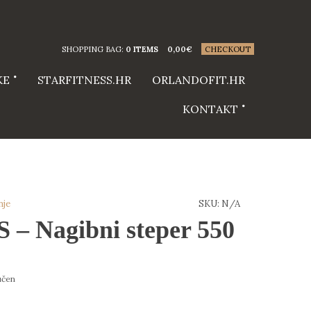
SHOPPING BAG:
0 ITEMS
0,00
€
CHECKOUT
KE
STARFITNESS.HR
ORLANDOFIT.HR
KONTAKT
nje
SKU:
N/A
 Nagibni steper 550
učen