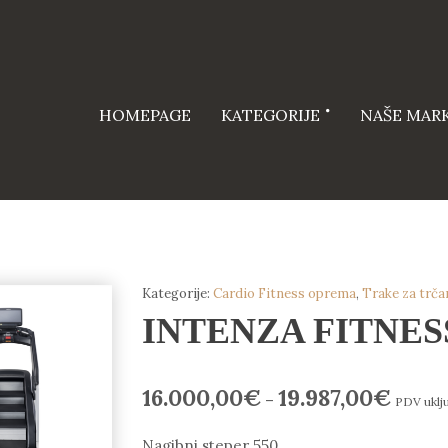
HOMEPAGE
KATEGORIJE
NAŠE MAR
Kategorije:
Cardio Fitness oprema
,
Trake za trča
INTENZA FITNESS –
16.000,00
€
19.987,00
€
–
PDV uklj
Nagibni steper 550