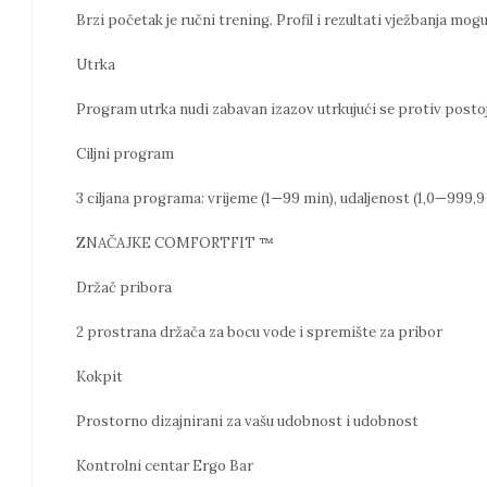
Brzi početak je ručni trening. Profil i rezultati vježbanja mo
Utrka
Program utrka nudi zabavan izazov utrkujući se protiv postoj
Ciljni program
3 ciljana programa: vrijeme (1—99 min), udaljenost (1,0—999,9 
ZNAČAJKE COMFORTFIT ™
Držač pribora
2 prostrana držača za bocu vode i spremište za pribor
Kokpit
Prostorno dizajnirani za vašu udobnost i udobnost
Kontrolni centar Ergo Bar