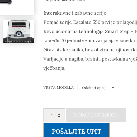
Interaktivne i zabavne serije
Penjač serije Escalate 550 prvi je prilagodlj
Revolucionarna tehnologija Smart Step – 
između 20 jedinstvenih varijacija visine ko
čitav niz korisnika, bez obzira na njihovu k
Varijacije u nagibu, brzini i postavkama vj
vježbanja.
VRSTA MODELA
INTENZA
DODAJ U KOŠARICU
FITNESS
-
POŠALJITE UPIT