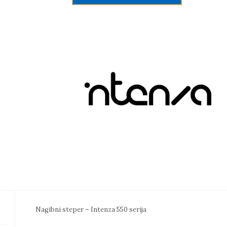
Nagibni
steper
550
količina
Nagibni steper – Intenza 550 serija