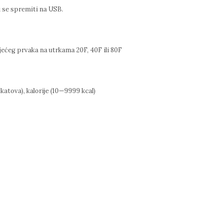
gu se spremiti na USB.
ećeg prvaka na utrkama 20F, 40F ili 80F
katova), kalorije (10—9999 kcal)