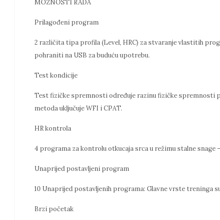
MOŽNOSTI RADA
Prilagođeni program
2 različita tipa profila (Level, HRC) za stvaranje vlastitih 
pohraniti na USB za buduću upotrebu.
Test kondicije
Test fizičke spremnosti određuje razinu fizičke spremnosti 
metoda uključuje WFI i CPAT.
HR kontrola
4 programa za kontrolu otkucaja srca u režimu stalne snage –
Unaprijed postavljeni program
10 Unaprijed postavljenih programa: Glavne vrste treninga su 
Brzi početak