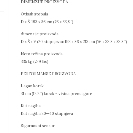
DIMENZIJE PROIZVODA
Otisak stopala
D x Š: 193 x 86 cm (76 x 33,8 “)
dimenzije proizvoda
D x Š x V (20 stupnjeva): 193 x 86 x 213 cm (76 x 33,8 x 83,8 “)
Neto težina proizvoda
335 kg (739 lbs)
PERFORMANSE PROIZVODA
Lagan korak
31 cm (12,2 “) korak – visina prema gore
Kut nagiba
Kut nagiba 20—40 stupnjeva
Sigurnosni senzor