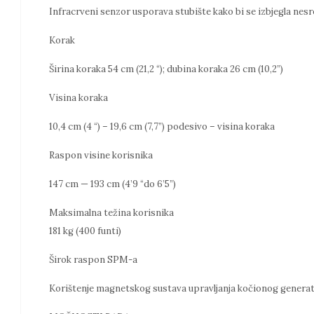
Infracrveni senzor usporava stubište kako bi se izbjegla nesr
Korak
Širina koraka 54 cm (21,2 “); dubina koraka 26 cm (10,2”)
Visina koraka
10,4 cm (4 “) – 19,6 cm (7,7”) podesivo – visina koraka
Raspon visine korisnika
147 cm — 193 cm (4’9 “do 6’5”)
Maksimalna težina korisnika
181 kg (400 funti)
Širok raspon SPM-a
Korištenje magnetskog sustava upravljanja kočionog genera