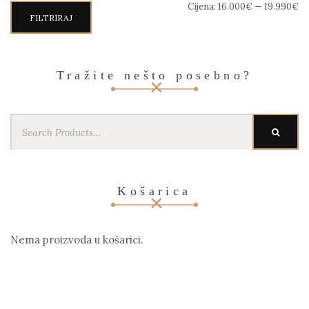
Min
Maks
Cijena:
16.000€
—
19.990€
cijena
cijena
FILTRIRAJ
Tražite nešto posebno?
Search
SEARC
for:
Košarica
Nema proizvoda u košarici.