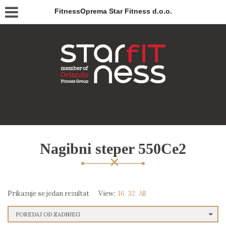
FitnessOprema Star Fitness d.o.o.
Nagibni steper 550Ce2
Prikazuje se jedan rezultat
View:
16
32
All