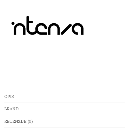
trenažer
količina
OPIS
BRAND
RECENZIJE (0)