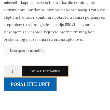
mišićnih skupina, pruža učinkovit kardio trening koji
aktivira core i pridonosi ravnoteži i koordinaciji. I zato što
eliptični trenažer kombinira pokrete trčanja i penjanja uz
stepenice; to ultra-uglađenu seriju 550 čini izvrsnim
rješenjem za vježbače koji žele nježniji trening bez
pretjeranog naprezanja i stresa na zglobove.
Dostupno uz narudžbu
INTENZA
DODAJ U KOŠARICU
FITNESS
-
POŠALJITE UPIT
550Eti
-
eliptički