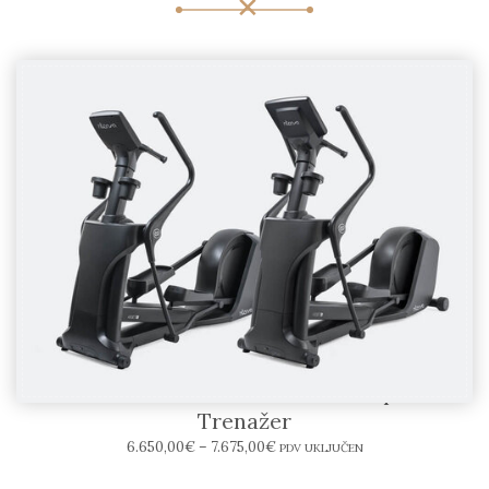
INTENZA FITNESS 450SERIES Eliptični
Trenažer
6.650,00
€
–
7.675,00
€
PDV UKLJUČEN