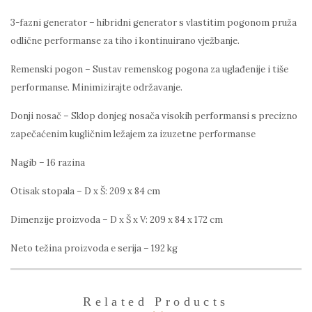
3-fazni generator – hibridni generator s vlastitim pogonom pruža
odlične performanse za tiho i kontinuirano vježbanje.
Remenski pogon – Sustav remenskog pogona za uglađenije i tiše
performanse. Minimizirajte održavanje.
Donji nosač – Sklop donjeg nosača visokih performansi s precizno
zapečaćenim kugličnim ležajem za izuzetne performanse
Nagib – 16 razina
Otisak stopala – D x Š: 209 x 84 cm
Dimenzije proizvoda – D x Š x V: 209 x 84 x 172 cm
Neto težina proizvoda e serija – 192 kg
Related Products