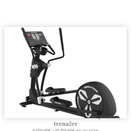
BODYTONE EVO E-SERIES Eliptični
trenažer
6.650,00
€
–
10.350,00
€
PDV UKLJUČEN