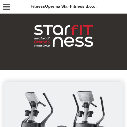
FitnessOprema Star Fitness d.o.o.