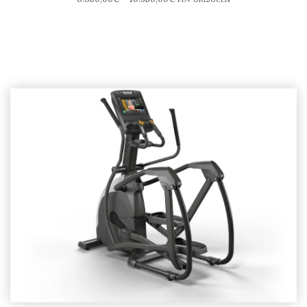
Matrix Fitness E50 XR Crosstrainer –