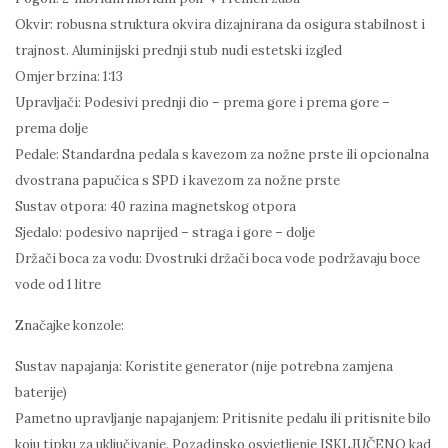
Okvir: robusna struktura okvira dizajnirana da osigura stabilnost i
trajnost. Aluminijski prednji stub nudi estetski izgled
Omjer brzina: 1:13
Upravljači: Podesivi prednji dio – prema gore i prema gore –
prema dolje
Pedale: Standardna pedala s kavezom za nožne prste ili opcionalna
dvostrana papučica s SPD i kavezom za nožne prste
Sustav otpora: 40 razina magnetskog otpora
Sjedalo: podesivo naprijed – straga i gore – dolje
Držači boca za vodu: Dvostruki držači boca vode podržavaju boce
vode od 1 litre
Značajke konzole:
Sustav napajanja: Koristite generator (nije potrebna zamjena
baterije)
Pametno upravljanje napajanjem: Pritisnite pedalu ili pritisnite bilo
koju tipku za uključivanje. Pozadinsko osvjetljenje ISKLJUČENO kad