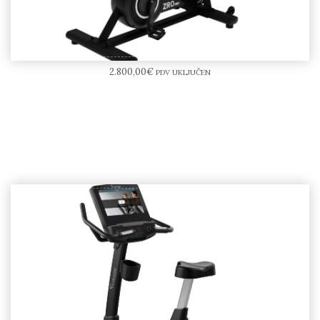
BODYTONE ZRO-PRO Air BIke
2.800,00
€
PDV UKLJUČEN