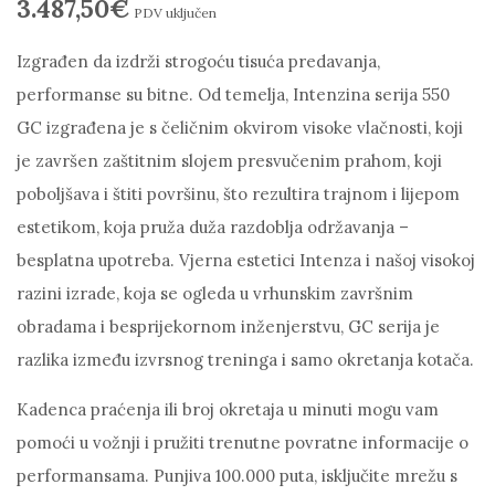
3.487,50
€
PDV uključen
Izgrađen da izdrži strogoću tisuća predavanja,
performanse su bitne. Od temelja, Intenzina serija 550
GC izgrađena je s čeličnim okvirom visoke vlačnosti, koji
je završen zaštitnim slojem presvučenim prahom, koji
poboljšava i štiti površinu, što rezultira trajnom i lijepom
estetikom, koja pruža duža razdoblja održavanja –
besplatna upotreba. Vjerna estetici Intenza i našoj visokoj
razini izrade, koja se ogleda u vrhunskim završnim
obradama i besprijekornom inženjerstvu, GC serija je
razlika između izvrsnog treninga i samo okretanja kotača.
Kadenca praćenja ili broj okretaja u minuti mogu vam
pomoći u vožnji i pružiti trenutne povratne informacije o
performansama. Punjiva 100.000 puta, isključite mrežu s