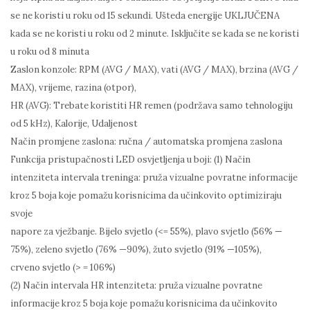
se ne koristi u roku od 15 sekundi. Ušteda energije UKLJUČENA
kada se ne koristi u roku od 2 minute. Isključite se kada se ne koristi
u roku od 8 minuta
Zaslon konzole: RPM (AVG / MAX), vati (AVG / MAX), brzina (AVG /
MAX), vrijeme, razina (otpor),
HR (AVG): Trebate koristiti HR remen (podržava samo tehnologiju
od 5 kHz), Kalorije, Udaljenost
Način promjene zaslona: ručna / automatska promjena zaslona
Funkcija pristupačnosti LED osvjetljenja u boji: (1) Način
intenziteta intervala treninga: pruža vizualne povratne informacije
kroz 5 boja koje pomažu korisnicima da učinkovito optimiziraju
svoje
napore za vježbanje. Bijelo svjetlo (<= 55%), plavo svjetlo (56% —
75%), zeleno svjetlo (76% —90%), žuto svjetlo (91% —105%),
crveno svjetlo (> = 106%)
(2) Način intervala HR intenziteta: pruža vizualne povratne
informacije kroz 5 boja koje pomažu korisnicima da učinkovito