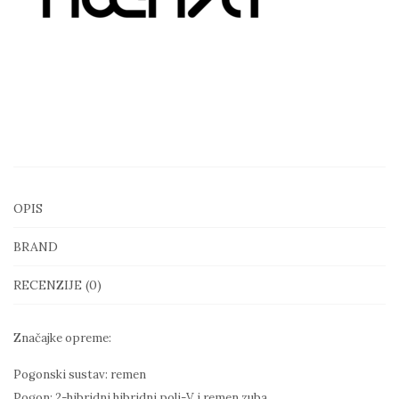
količina
OPIS
BRAND
RECENZIJE (0)
Značajke opreme:
Pogonski sustav: remen
Pogon: 2-hibridni hibridni poli-V i remen zuba