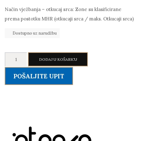
Način vježbanja – otkucaj srca: Zone su klasificirane
prema postotku MHR (otkucaji srca / maks. Otkucaji srca)
Dostupno uz narudžbu
INTENZA
DODAJ U KOŠARICU
FITNESS
550
POŠALJITE UPIT
GC3
-
trenažni
bicikl
s
ekranom