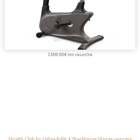
VISION U60 Bicikl
2.500,00
€
PDV UKLJUČEN
Health Club by OrlandoFit
+
Starfitness fitness oprema