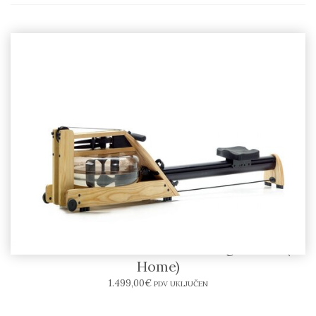
NOHRD WaterRower veslački ergometar (A1
Home)
1.499,00
€
PDV UKLJUČEN