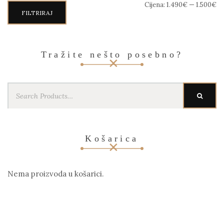
Min
Maks
Cijena:
1.490€
—
1.500€
cijena
cijena
FILTRIRAJ
Tražite nešto posebno?
Search
SEARC
for:
Košarica
Nema proizvoda u košarici.