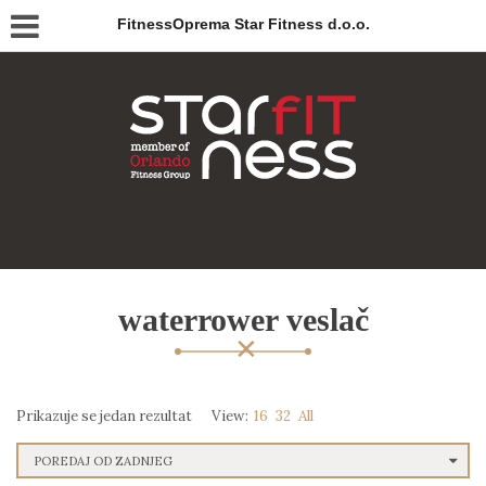
FitnessOprema Star Fitness d.o.o.
waterrower veslač
Prikazuje se jedan rezultat
View:
16
32
All