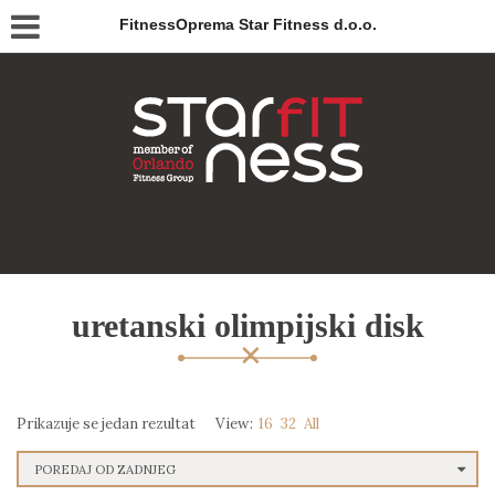
FitnessOprema Star Fitness d.o.o.
uretanski olimpijski disk
Prikazuje se jedan rezultat
View:
16
32
All