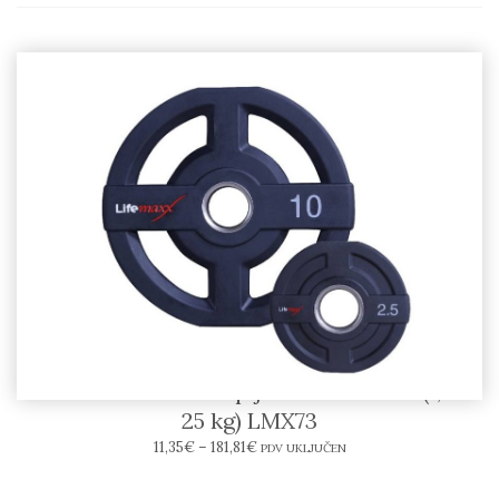
LIFEMAXX – PU olimpijski disk 50 mm (1,25 –
25 kg) LMX73
11,35
€
–
181,81
€
PDV UKLJUČEN