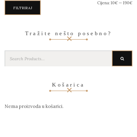
Min
Maks
Cijena:
10€
—
190€
cijena
cijena
FILTRIRAJ
Tražite nešto posebno?
Search
SEARC
for:
Košarica
Nema proizvoda u košarici.