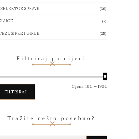
SELEKTOR SPRAVE
(39)
SLUGE
(7)
EZI, ŠIPKE I GIRIJE
(25)
Filtriraj po cijeni
in
aks
Cijena:
10€
—
190€
jena
jena
FILTRIRAJ
Tražite nešto posebno?