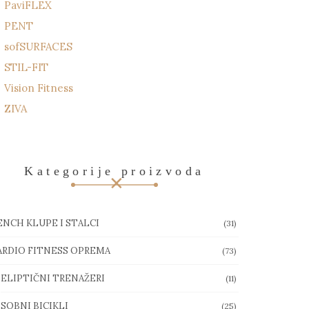
PaviFLEX
PENT
sofSURFACES
STIL-FIT
Vision Fitness
ZIVA
Kategorije proizvoda
ENCH KLUPE I STALCI
(31)
ARDIO FITNESS OPREMA
(73)
ELIPTIČNI TRENAŽERI
(11)
SOBNI BICIKLI
(25)