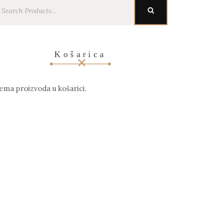
earch
SEARCH
r:
Košarica
ema proizvoda u košarici.