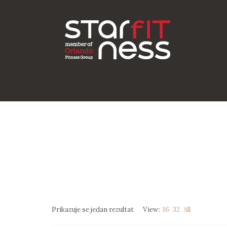
Prikazuje se jedan rezultat
View:
16
32
All