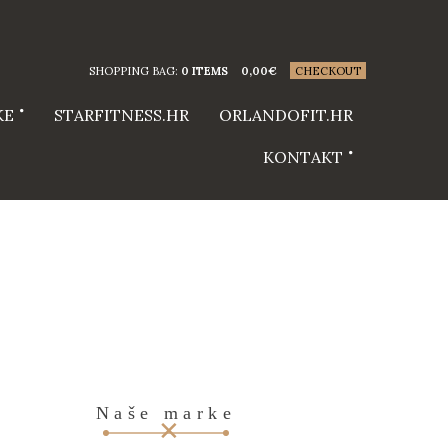
SHOPPING BAG:
0 ITEMS
0,00
€
CHECKOUT
KE
STARFITNESS.HR
ORLANDOFIT.HR
KONTAKT
Naše marke