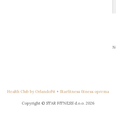
S
fo
N
Health Club by OrlandoFit
+
Starfitness fitness oprema
Copyright © STAR FITNESS d.o.o. 2026