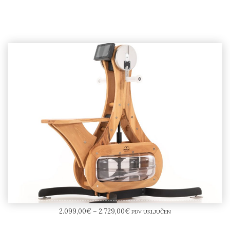
NOHrD WaterGrinder
2.099,00
€
–
2.729,00
€
PDV UKLJUČEN