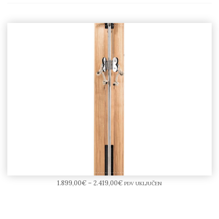
NOHrD SlimBeam
1.899,00
€
–
2.419,00
€
PDV UKLJUČEN