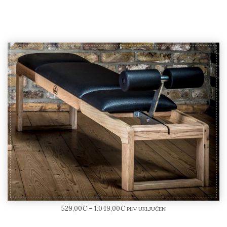
NOHrD TriaTrainer
529,00
€
–
1.049,00
€
PDV UKLJUČEN