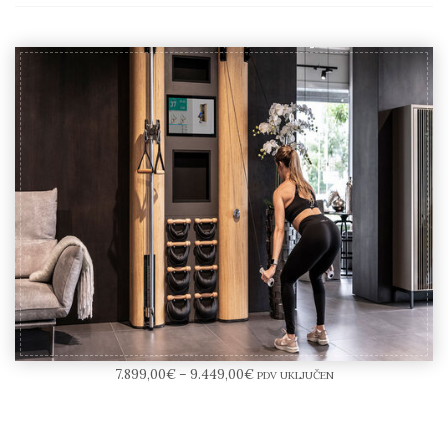
NOHrD Wall
7.899,00
€
–
9.449,00
€
PDV UKLJUČEN