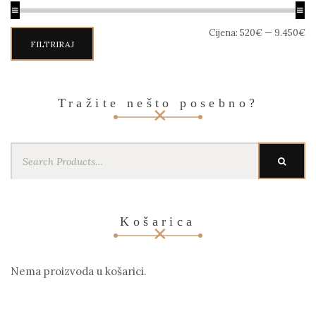
Min
Maks
Cijena:
520€
—
9.450€
cijena
cijena
FILTRIRAJ
Tražite nešto posebno?
Search
SEARC
for:
Košarica
Nema proizvoda u košarici.