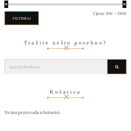
Min
Maks
Cijena:
10€
—
190€
cijena
cijena
FILTRIRAJ
Tražite nešto posebno?
Search
SEARC
for:
Košarica
Nema proizvoda u košarici.