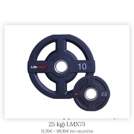
LIFEMAXX – PU olimpijski disk 50 mm (1,25 –
25 kg) LMX73
11,35
€
–
181,81
€
PDV UKLJUČEN