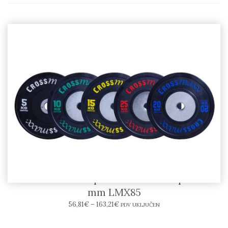
LIFEMAXX – Bumper Crossmaxx® ploče 50
mm LMX85
56,81
€
–
163,21
€
PDV UKLJUČEN