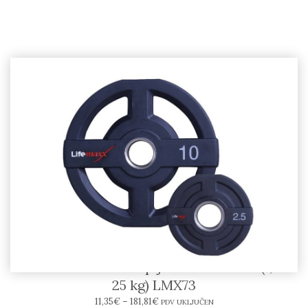
LIFEMAXX – PU olimpijski disk 50 mm (1,25 –
25 kg) LMX73
11,35
€
–
181,81
€
PDV UKLJUČEN