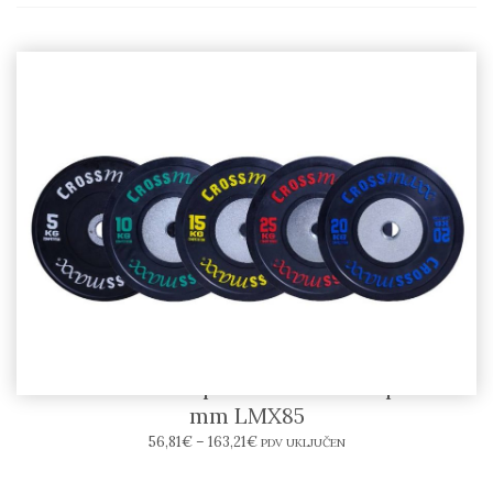
LIFEMAXX – Bumper Crossmaxx® ploče 50
mm LMX85
56,81
€
–
163,21
€
PDV UKLJUČEN