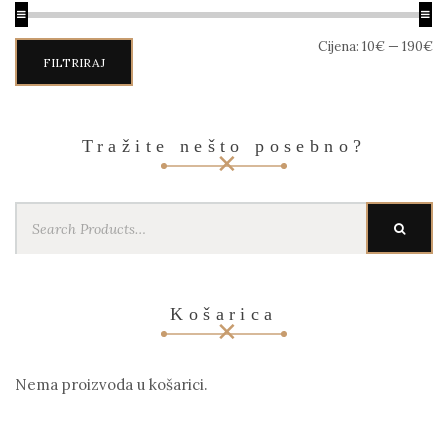
Min
Maks
Cijena:
10€
—
190€
cijena
cijena
FILTRIRAJ
Tražite nešto posebno?
Search
SEARC
for:
Košarica
Nema proizvoda u košarici.