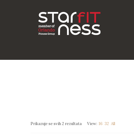
Prikazuje se svih 2 rezultata
View:
16
32
All