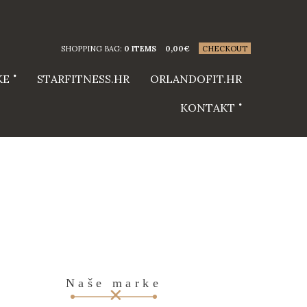
SHOPPING BAG:
0 ITEMS
0,00
€
CHECKOUT
KE
STARFITNESS.HR
ORLANDOFIT.HR
KONTAKT
Naše marke