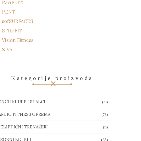
PaviFLEX
PENT
sofSURFACES
STIL-FIT
Vision Fitness
ZIVA
Kategorije proizvoda
ENCH KLUPE I STALCI
(31)
ARDIO FITNESS OPREMA
(73)
ELIPTIČNI TRENAŽERI
(11)
SOBNI BICIKLI
(25)