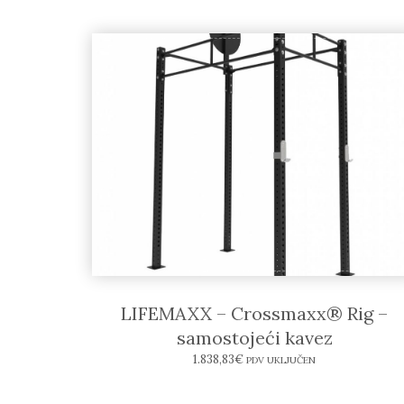
LIFEMAXX – Crossmaxx® Rig –
samostojeći kavez
1.838,83
€
PDV UKLJUČEN