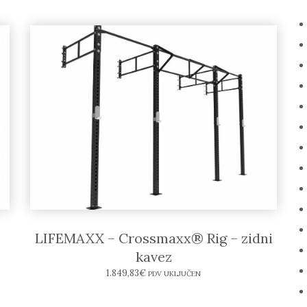
LIFEMAXX – Crossmaxx® Rig – zidni
kavez
1.849,83
€
PDV UKLJUČEN