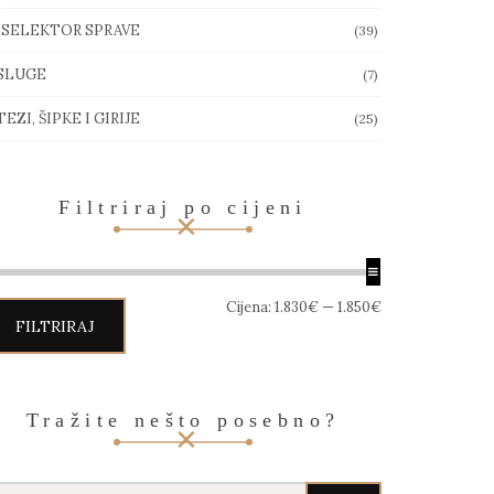
SELEKTOR SPRAVE
(39)
SLUGE
(7)
EZI, ŠIPKE I GIRIJE
(25)
Filtriraj po cijeni
in
aks
Cijena:
1.830€
—
1.850€
jena
jena
FILTRIRAJ
Tražite nešto posebno?