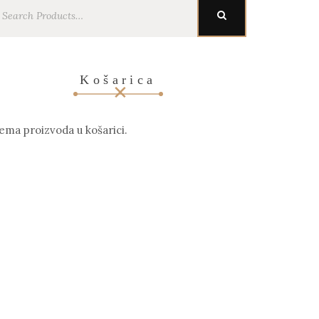
earch
SEARCH
r:
Košarica
ema proizvoda u košarici.