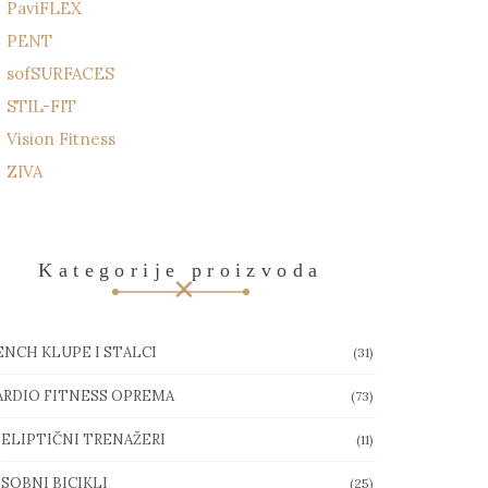
PaviFLEX
PENT
sofSURFACES
STIL-FIT
Vision Fitness
ZIVA
Kategorije proizvoda
ENCH KLUPE I STALCI
(31)
ARDIO FITNESS OPREMA
(73)
ELIPTIČNI TRENAŽERI
(11)
SOBNI BICIKLI
(25)