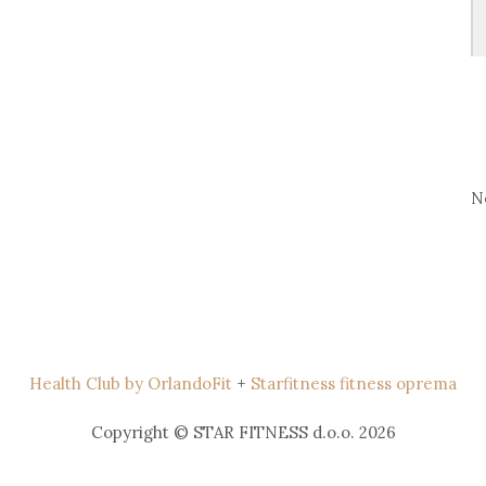
S
fo
N
Health Club by OrlandoFit
+
Starfitness fitness oprema
Copyright © STAR FITNESS d.o.o. 2026