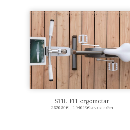
STIL-FIT ergometar
2.620,80
€
–
2.940,13
€
PDV UKLJUČEN