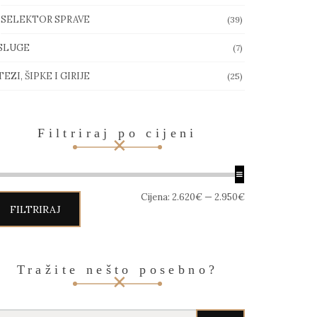
SELEKTOR SPRAVE
(39)
SLUGE
(7)
EZI, ŠIPKE I GIRIJE
(25)
Filtriraj po cijeni
in
aks
Cijena:
2.620€
—
2.950€
jena
jena
FILTRIRAJ
Tražite nešto posebno?