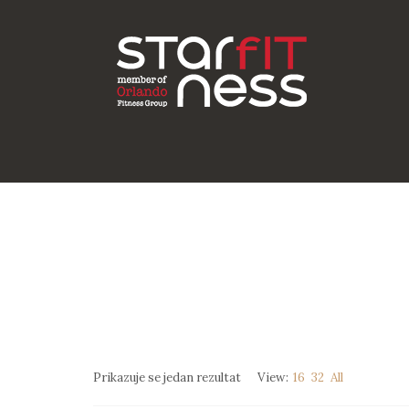
Prikazuje se jedan rezultat
View:
16
32
All