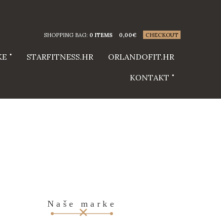
SHOPPING BAG:
0 ITEMS
0,00
€
CHECKOUT
KE
STARFITNESS.HR
ORLANDOFIT.HR
KONTAKT
Naše marke