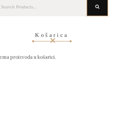
earch
SEARCH
r:
Košarica
ema proizvoda u košarici.