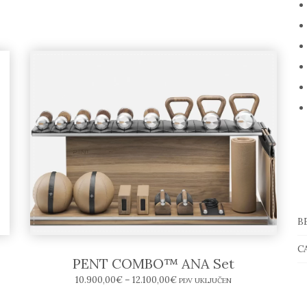
B
C
PENT COMBO™ ANA Set
10.900,00
€
–
12.100,00
€
PDV UKLJUČEN