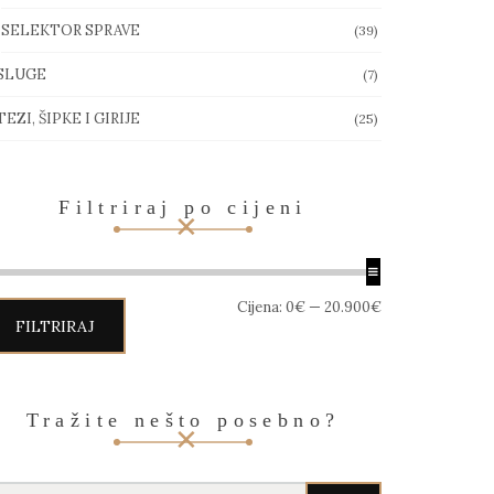
SELEKTOR SPRAVE
(39)
SLUGE
(7)
EZI, ŠIPKE I GIRIJE
(25)
Filtriraj po cijeni
in
aks
Cijena:
0€
—
20.900€
jena
jena
FILTRIRAJ
Tražite nešto posebno?