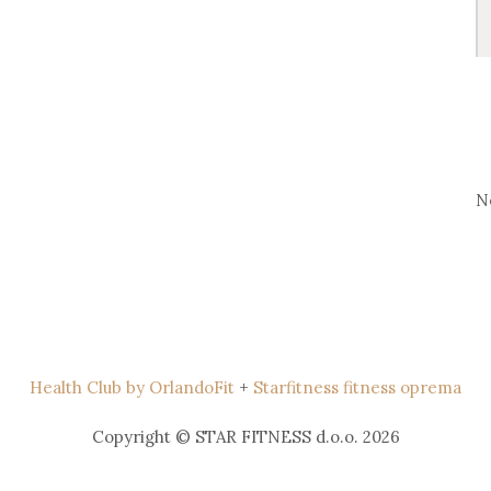
S
fo
N
Health Club by OrlandoFit
+
Starfitness fitness oprema
Copyright © STAR FITNESS d.o.o. 2026