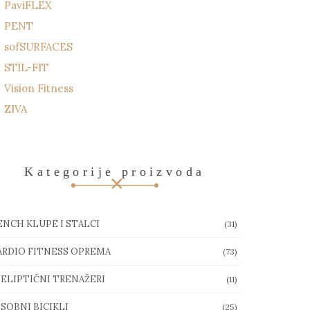
PaviFLEX
PENT
sofSURFACES
STIL-FIT
Vision Fitness
ZIVA
Kategorije proizvoda
ENCH KLUPE I STALCI
(31)
ARDIO FITNESS OPREMA
(73)
ELIPTIČNI TRENAŽERI
(11)
SOBNI BICIKLI
(25)