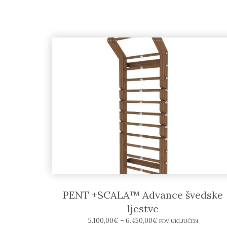
PENT +SCALA™ Advance švedske
ljestve
5.100,00
€
–
6.450,00
€
PDV UKLJUČEN