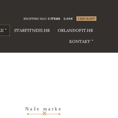
SHOPPING BAG:
0 ITEMS
0,00
€
CHECKOUT
KE
STARFITNESS.HR
ORLANDOFIT.HR
KONTAKT
Naše marke