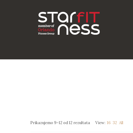
Prikazujemo 9–12 od 12 rezultata
View:
16
32
All