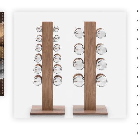
PENT COLMIA™ Vertical Set
16.700,00
€
–
20.900,00
€
PDV UKLJUČEN