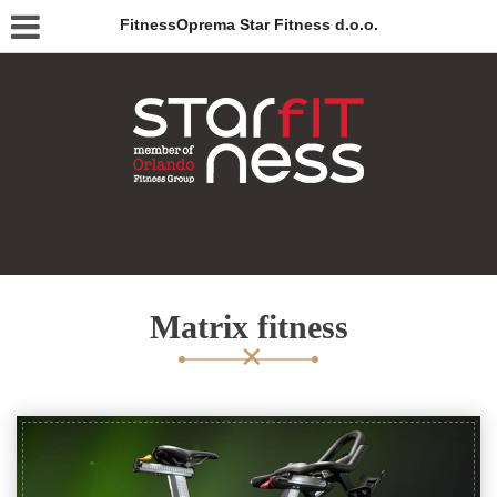
FitnessOprema Star Fitness d.o.o.
Matrix fitness