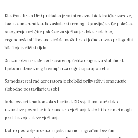
Klasičan dizajn U60 prikladan je za intenzivne biciklističke izazove,
kao i za umjereni kardiovaskularni trening. Upravljač s više položaja
omogućuje različite položaje za vježbanje, dok se udobno,
ergonomski oblikovano sjedalo može brzo i jednostavno prilagoditi
bilo kojoj veličini tijela.
Snažan okvir izrađen od zavarenog čelika osigurava stabilnost
tijekom intenzivnog treninga i za dugotrajnu upotrebu.
Samodostatni rad generatora je ekološki prihvatljiv i omogućuje
slobodno postavljanje u sobi.
Jarko osvijetljena konzola s bijelim LED svjetlima pruža lako
razumljive povratne informacije o vježbanju kako bi korisnici mogli
pratiti svoje ciljeve vježbanja.
Dobro postavljeni senzori pulsa na ruci i ugrađeni bežični