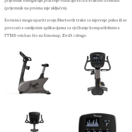
prijemnik omogućuju praćenje otkucaja srca u svakom trenutku
(prijemnik na prsima nije uključen).
Korisnici mogu upariti svoju Bluetooth traku za mjerenje pulsa ili se
povezati s omiljenim aplikacijama za vježbanje kompatibilnim s
FTMS-om kao što su Kinomap, Zwift i druge.