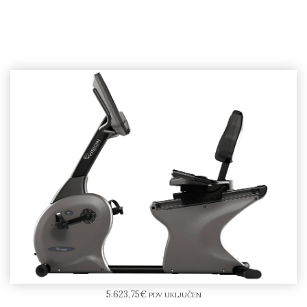
VISION Fitness – R600E Recumbent bike
5.623,75
€
PDV UKLJUČEN