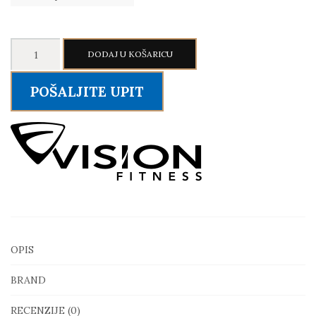
VISION
DODAJ U KOŠARICU
U60
Bicikl
POŠALJITE UPIT
količina
OPIS
BRAND
RECENZIJE (0)