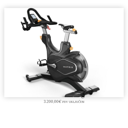
Matrix CXM Training Bicikl
3.200,00
€
PDV UKLJUČEN