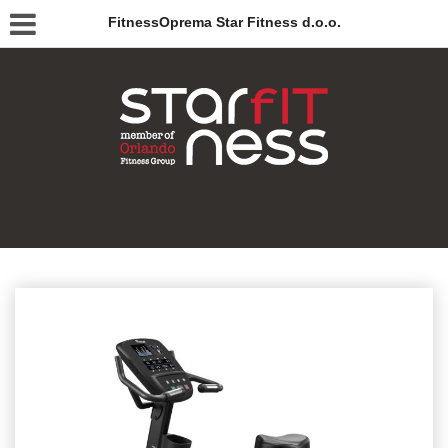
FitnessOprema Star Fitness d.o.o.