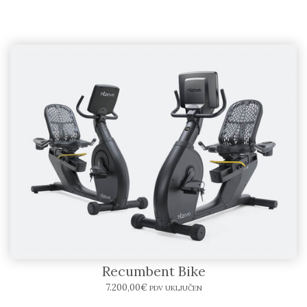
INTENZA FITNESS 550RBe2+SERIES
Recumbent Bike
7.200,00
€
PDV UKLJUČEN