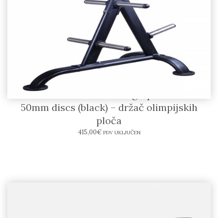
LIFEMAXX LMX1030W Weightplate rack for
50mm discs (black) – držač olimpijskih
ploča
415,00
€
PDV UKLJUČEN