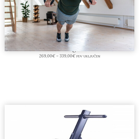
NOHrD Sling – Karike
269,00
€
–
339,00
€
PDV UKLJUČEN