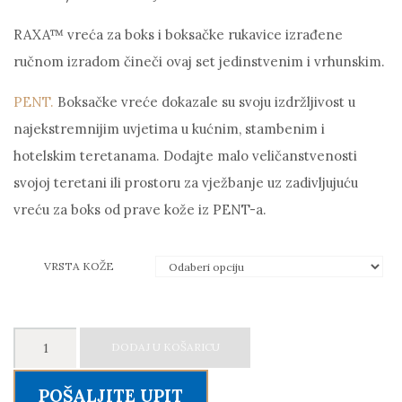
RAXA™ vreća za boks i boksačke rukavice izrađene
ručnom izradom čineči ovaj set jedinstvenim i vrhunskim.
PENT.
Boksačke vreće dokazale su svoju izdržljivost u
najekstremnijim uvjetima u kućnim, stambenim i
hotelskim teretanama. Dodajte malo veličanstvenosti
svojoj teretani ili prostoru za vježbanje uz zadivljujuću
vreću za boks od prave kože iz PENT-a.
VRSTA KOŽE
PENT
DODAJ U KOŠARICU
RAXA™
Set
POŠALJITE UPIT