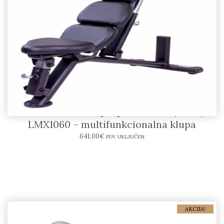
LIFEMAXX Multi purpose bench (black)
LMX1060 – multifunkcionalna klupa
641,00
€
PDV UKLJUČEN
AKCIJA!