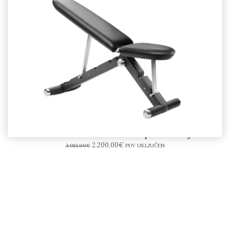
PENT BANKA™ Advance klupa – Akcija 30%
2.200,00
€
3.913,00
€
PDV UKLJUČEN