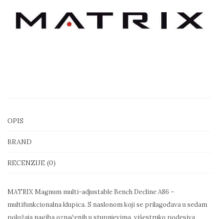
količina
OPIS
BRAND
RECENZIJE (0)
MATRIX Magnum multi-adjustable Bench Decline A86 –
multifunkcionalna klupica. S naslonom koji se prilagođava u sedam
položaja nagiba označenih u stupnjevima, višestruko podesiva