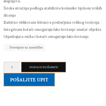
stupnjeva.
Široka stražnja podloga stabilizira korisnike tijekom teških
dizanja
Zaštitno oblikovani štitnici u područjima velikog trošenja
Integrirani kotači omogućuju lako kretanje unutar objekta
Otpuštajuća ručka i kotači omogućuju lako kretanje
Dostupno uz narudžbu
MATRIX
DODAJ U KOŠARICU
Magnum
multi-
POŠALJITE UPIT
adjustable
Bench
A86