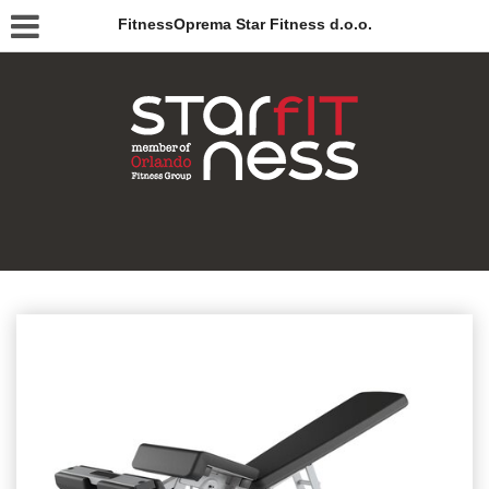
FitnessOprema Star Fitness d.o.o.