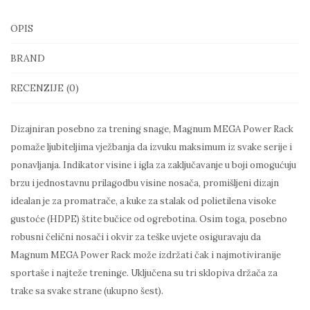
OPIS
BRAND
RECENZIJE (0)
Dizajniran posebno za trening snage, Magnum MEGA Power Rack
pomaže ljubiteljima vježbanja da izvuku maksimum iz svake serije i
ponavljanja. Indikator visine i igla za zaključavanje u boji omogućuju
brzu i jednostavnu prilagodbu visine nosača, promišljeni dizajn
idealan je za promatrače, a kuke za stalak od polietilena visoke
gustoće (HDPE) štite bučice od ogrebotina. Osim toga, posebno
robusni čelični nosači i okvir za teške uvjete osiguravaju da
Magnum MEGA Power Rack može izdržati čak i najmotiviranije
sportaše i najteže treninge. Uključena su tri sklopiva držača za
trake sa svake strane (ukupno šest).