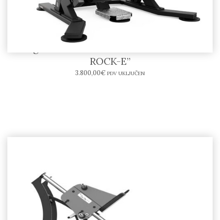
Leg Curl SR08-E – BODYTONE “SOLID
ROCK-E”
3.800,00
€
PDV UKLJUČEN