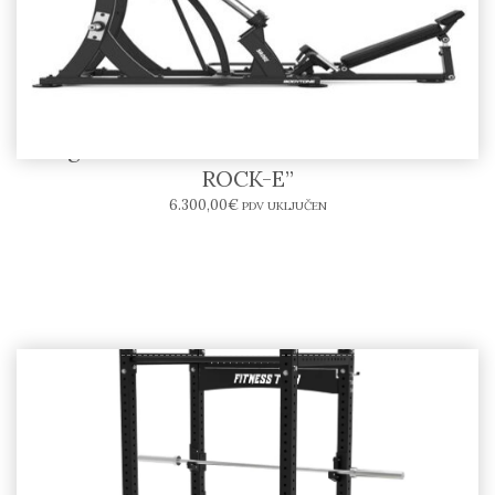
Leg Press SR06-E – BODYTONE “SOLID
ROCK-E”
6.300,00
€
PDV UKLJUČEN