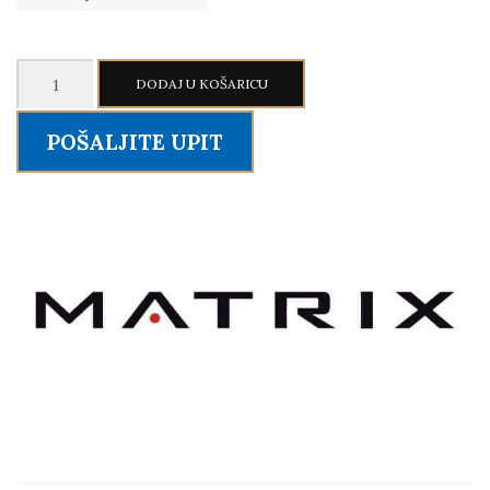
Matrix
DODAJ U KOŠARICU
Magnum
Mega
POŠALJITE UPIT
Power
Rack
količina