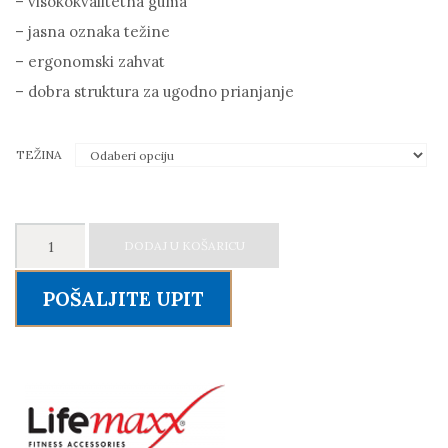
– visokokvalitetna guma
– jasna oznaka težine
– ergonomski zahvat
– dobra struktura za ugodno prianjanje
TEŽINA
LIFEMAXX
DODAJ U KOŠARICU
Double
handle
POŠALJITE UPIT
medicineball
LMX1250
-
medicinka
s