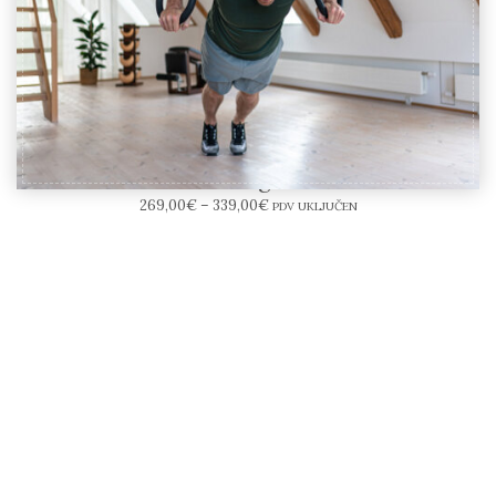
NOHrD Sling – Karike
269,00
€
–
339,00
€
PDV UKLJUČEN