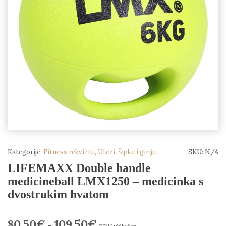
Kategorije:
Fitness rekviziti
,
Utezi, Šipke i girije
SKU:
N/A
LIFEMAXX Double handle
medicineball LMX1250 – medicinka s
dvostrukim hvatom
80,50
€
109,50
€
–