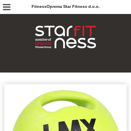
FitnessOprema Star Fitness d.o.o.