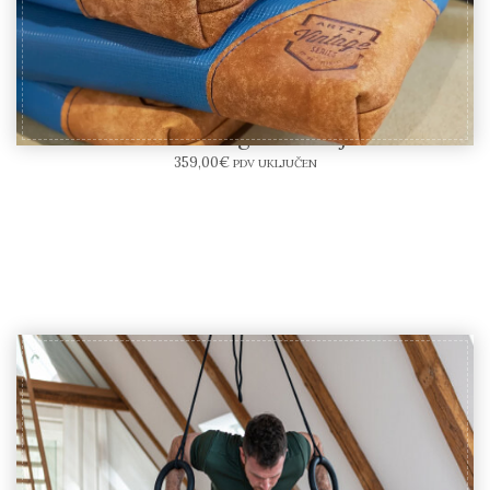
ARTZT Vintage – strunjača
359,00
€
PDV UKLJUČEN