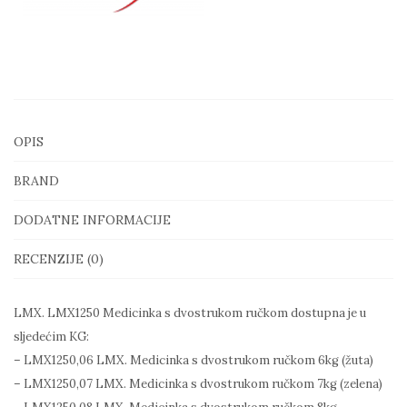
dvostrukim
hvatom
količina
OPIS
BRAND
DODATNE INFORMACIJE
RECENZIJE (0)
LMX. LMX1250 Medicinka s dvostrukom ručkom dostupna je u
sljedećim KG:
– LMX1250,06 LMX. Medicinka s dvostrukom ručkom 6kg (žuta)
– LMX1250,07 LMX. Medicinka s dvostrukom ručkom 7kg (zelena)