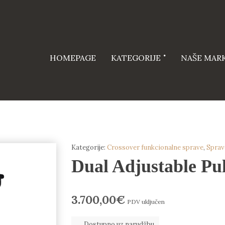
HOMEPAGE
KATEGORIJE
NAŠE MAR
Kategorije:
Crossover funkcionalne sprave
,
Sprav
Dual Adjustable P
3.700,00
€
PDV uključen
Dostupno uz narudžbu