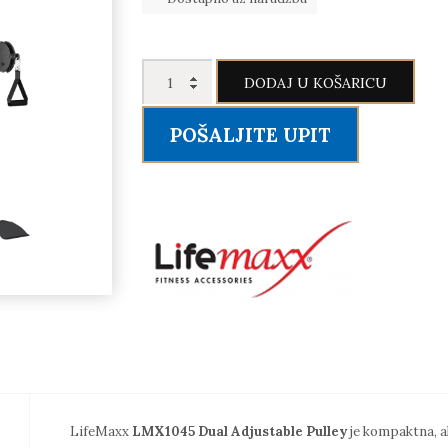
Dual
DODAJ U KOŠARICU
Adjustable
Pulley
POŠALJITE UPIT
LMX1045
količina
LifeMaxx
LMX1045 Dual Adjustable Pulley
je kompaktna, al