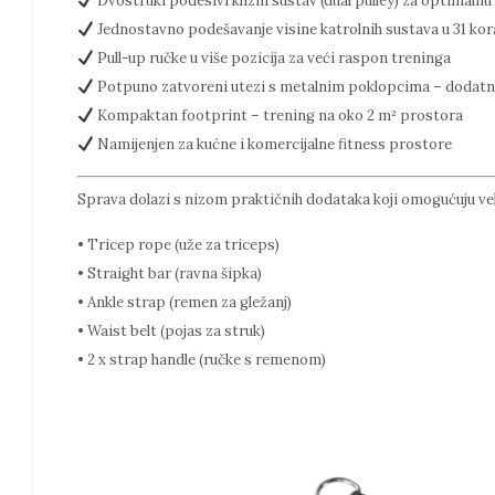
Dvostruki podesivi klizni sustav (dual pulley) za optimalnu 
Jednostavno podešavanje visine katrolnih sustava u 31 ko
Pull-up ručke u više pozicija za veći raspon treninga
Potpuno zatvoreni utezi s metalnim poklopcima – dodatn
Kompaktan footprint – trening na oko 2 m² prostora
Namijenjen za kućne i komercijalne fitness prostore
Sprava dolazi s nizom praktičnih dodataka koji omogućuju veli
• Tricep rope (uže za triceps)
• Straight bar (ravna šipka)
• Ankle strap (remen za gležanj)
• Waist belt (pojas za struk)
• 2 x strap handle (ručke s remenom)