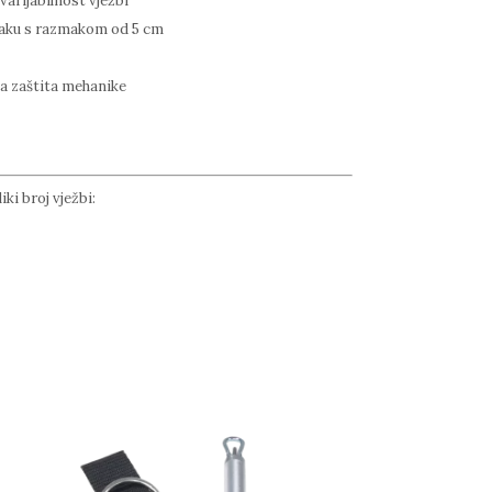
varijabilnost vježbi
raku s razmakom od 5 cm
a zaštita mehanike
ki broj vježbi: