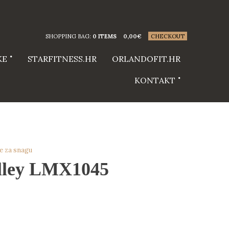
SHOPPING BAG:
0 ITEMS
0,00
€
CHECKOUT
KE
STARFITNESS.HR
ORLANDOFIT.HR
KONTAKT
e za snagu
ulley LMX1045