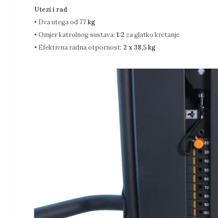
Utezi i rad
• Dva utega od
77 kg
• Omjer katrolnog sustava:
1:2
za glatko kretanje
• Efektivna radna otpornost:
2 x 38,5 kg