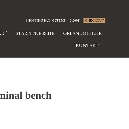
SHOPPING BAG:
0 ITEMS
0,00
€
CHECKOUT
KE
STARFITNESS.HR
ORLANDOFIT.HR
KONTAKT
nal bench