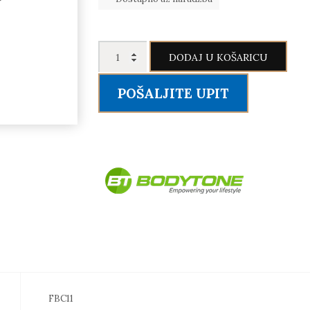
BODYTONE
DODAJ U KOŠARICU
Abdominal
bench
POŠALJITE UPIT
količina
FBC11