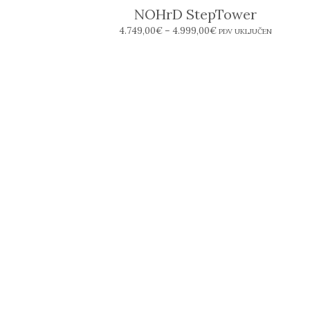
NOHrD StepTower
4.749,00
€
–
4.999,00
€
PDV UKLJUČEN