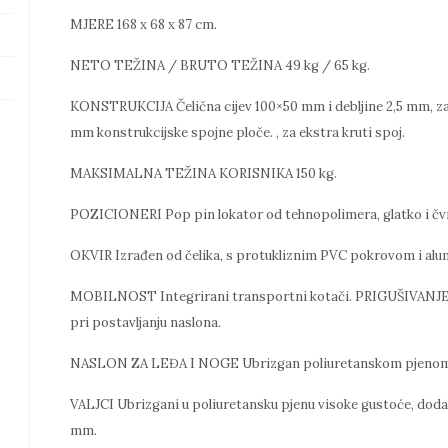
MJERE 168 x 68 x 87 cm.
NETO TEŽINA / BRUTO TEŽINA 49 kg / 65 kg.
KONSTRUKCIJA Čelična cijev 100×50 mm i debljine 2,5 mm, z
mm konstrukcijske spojne ploče. , za ekstra kruti spoj.
MAKSIMALNA TEŽINA KORISNIKA 150 kg.
POZICIONERI Pop pin lokator od tehnopolimera, glatko i čvrs
OKVIR Izrađen od čelika, s protukliznim PVC pokrovom i alu
MOBILNOST Integrirani transportni kotači. PRIGUŠIVANJE D
pri postavljanju naslona.
NASLON ZA LEĐA I NOGE Ubrizgan poliuretanskom pjenom vi
VALJCI Ubrizgani u poliuretansku pjenu visoke gustoće, doda
mm.