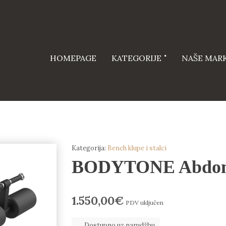
HOMEPAGE
KATEGORIJE
NAŠE MAR
Kategorija:
Bench klupe i stalci
BODYTONE Abdomi
1.550,00
€
PDV uključen
Dostupno uz narudžbu