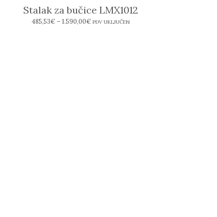
Stalak za bučice LMX1012
485,53
€
–
1.590,00
€
PDV UKLJUČEN