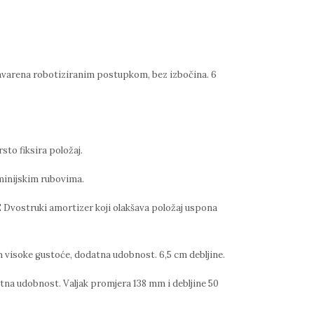
avarena robotiziranim postupkom, bez izbočina. 6
to fiksira položaj.
minijskim rubovima.
vostruki amortizer koji olakšava položaj uspona
soke gustoće, dodatna udobnost. 6,5 cm debljine.
tna udobnost. Valjak promjera 138 mm i debljine 50