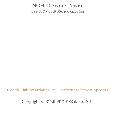
NOHrD Swing Tower
699,00
€
–
1.149,00
€
PDV UKLJUČEN
Health Club by OrlandoFit
+
Starfitness fitness oprema
Copyright © STAR FITNESS d.o.o. 2026