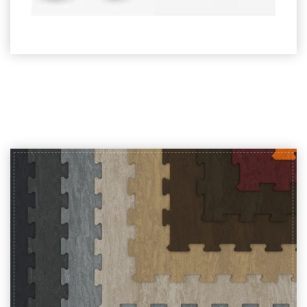
Utezi, Šipke i girije
(25)