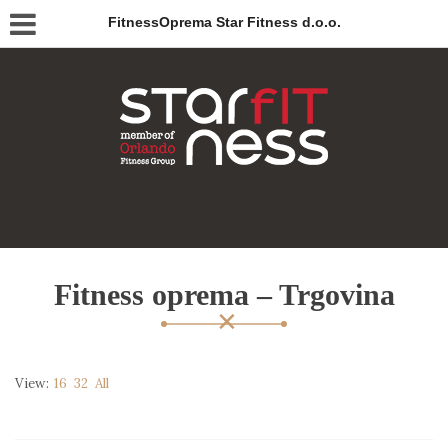
FitnessOprema Star Fitness d.o.o.
Fitness oprema – Trgovina
View:
16
32
All