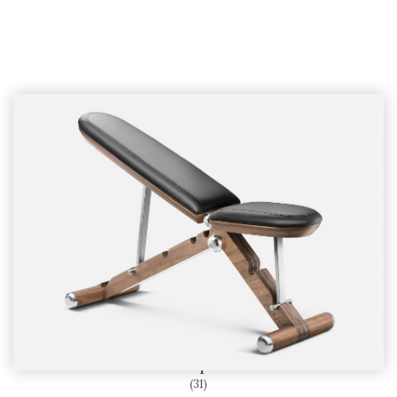
Bench klupe i stalci
(31)