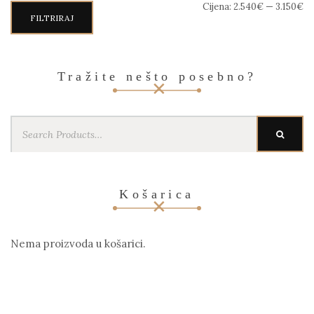
Min
Maks
Cijena:
2.540€
—
3.150€
cijena
cijena
FILTRIRAJ
Tražite nešto posebno?
Search
SEARC
for:
Košarica
Nema proizvoda u košarici.