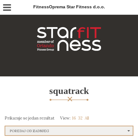
FitnessOprema Star Fitness d.o.o.
squatrack
Prikazuje se jedan rezultat
View:
16
32
All