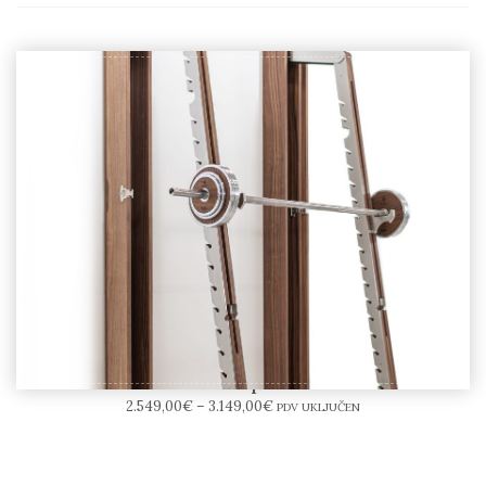
NOHRD SquatRack
2.549,00
€
–
3.149,00
€
PDV UKLJUČEN