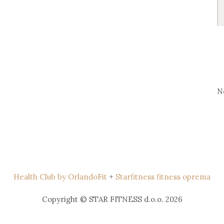
S
fo
N
Health Club by OrlandoFit
+
Starfitness fitness oprema
Copyright © STAR FITNESS d.o.o. 2026