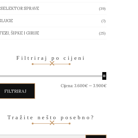
SELEKTOR SPRAVE
(39)
SLUGE
(7)
EZI, ŠIPKE I GIRIJE
(25)
Filtriraj po cijeni
in
aks
Cijena:
3.600€
—
3.900€
jena
jena
FILTRIRAJ
Tražite nešto posebno?