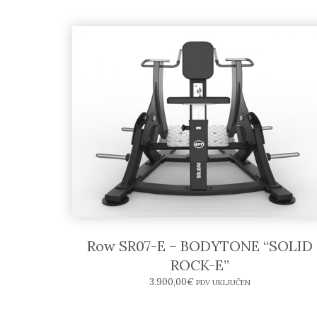
Row SR07-E – BODYTONE “SOLID
ROCK-E”
3.900,00
€
PDV UKLJUČEN