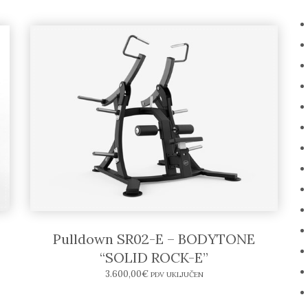
Pulldown SR02-E – BODYTONE
“SOLID ROCK-E”
3.600,00
€
PDV UKLJUČEN