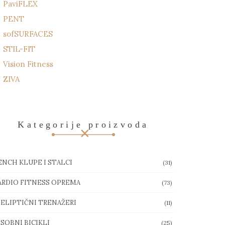
PaviFLEX
PENT
sofSURFACES
STIL-FIT
Vision Fitness
ZIVA
Kategorije proizvoda
ENCH KLUPE I STALCI
(31)
ARDIO FITNESS OPREMA
(73)
ELIPTIČNI TRENAŽERI
(11)
SOBNI BICIKLI
(25)