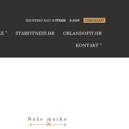
SHOPPING BAG:
0 ITEMS
0,00
€
CHECKOUT
KE
STARFITNESS.HR
ORLANDOFIT.HR
KONTAKT
Naše marke