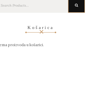
earch
SEARCH
r:
Košarica
ema proizvoda u košarici.