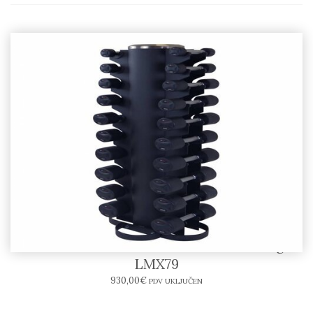
LIFEMAXX – Stalak sa bučicama 1-10kg
LMX79
930,00
€
PDV UKLJUČEN