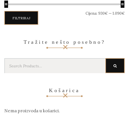
Min
Maks
Cijena:
930€
—
1.090€
cijena
cijena
FILTRIRAJ
Tražite nešto posebno?
Search
SEARC
for:
Košarica
Nema proizvoda u košarici.