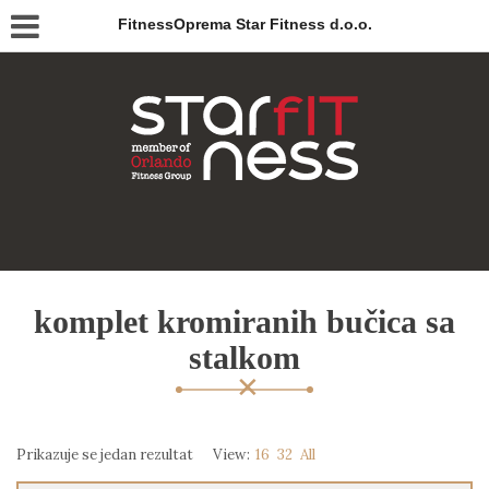
FitnessOprema Star Fitness d.o.o.
komplet kromiranih bučica sa
stalkom
Prikazuje se jedan rezultat
View:
16
32
All