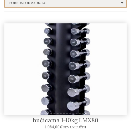
LIFEMAXX – Stalak sa kromiranim
bučicama 1-10kg LMX80
1.084,00
€
PDV UKLJUČEN