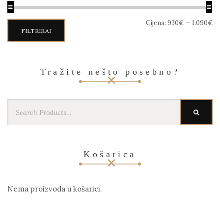
Min
Maks
Cijena:
930€
—
1.090€
cijena
cijena
FILTRIRAJ
Tražite nešto posebno?
Search
SEARC
for:
Košarica
Nema proizvoda u košarici.