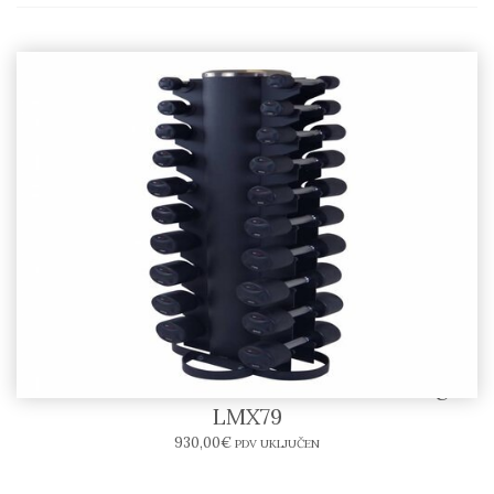
LIFEMAXX – Stalak sa bučicama 1-10kg
LMX79
930,00
€
PDV UKLJUČEN