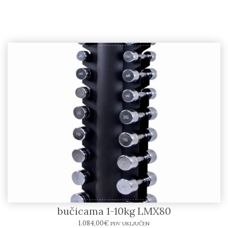
LIFEMAXX – Stalak sa kromiranim
bučicama 1-10kg LMX80
1.084,00
€
PDV UKLJUČEN