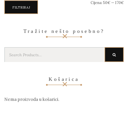
Min
Maks
Cijena:
50€
—
170€
cijena
cijena
FILTRIRAJ
Tražite nešto posebno?
Search
SEARC
for:
Košarica
Nema proizvoda u košarici.