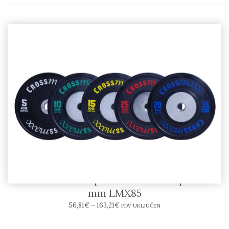
LIFEMAXX – Bumper Crossmaxx® ploče 50
mm LMX85
56,81
€
–
163,21
€
PDV UKLJUČEN