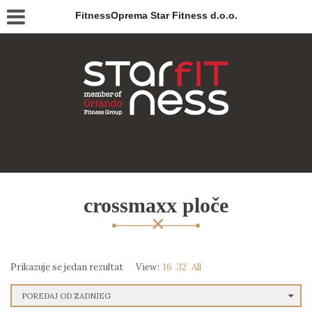
FitnessOprema Star Fitness d.o.o.
crossmaxx ploče
Prikazuje se jedan rezultat
View:
16
32
All