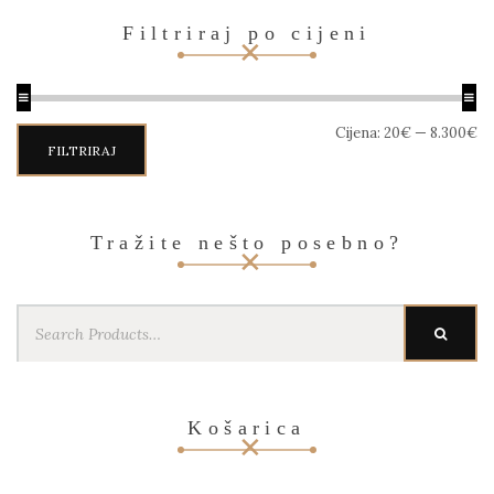
Filtriraj po cijeni
Min
Maks
Cijena:
20€
—
8.300€
cijena
cijena
FILTRIRAJ
Tražite nešto posebno?
Search
SEARC
for:
Košarica