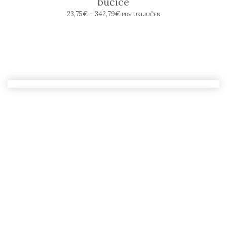
bučice
23,75
€
–
342,79
€
PDV UKLJUČEN