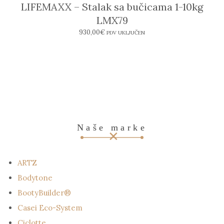
LIFEMAXX – Stalak sa bučicama 1-10kg
LMX79
930,00
€
PDV UKLJUČEN
Naše marke
ARTZ
Bodytone
BootyBuilder®
Casei Eco-System
Ciclotte