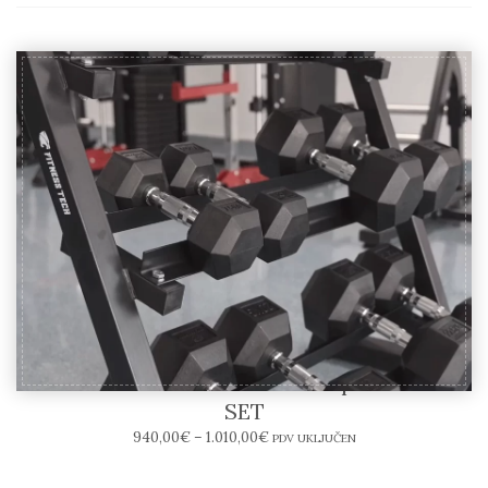
Fitness Tech – stalak sa 8 ili 9 pari bučica
SET
940,00
€
–
1.010,00
€
PDV UKLJUČEN