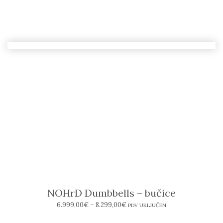
NOHrD Dumbbells – bučice
6.999,00
€
–
8.299,00
€
PDV UKLJUČEN