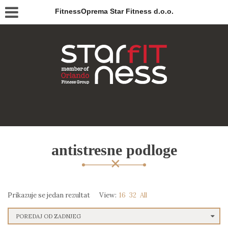
FitnessOprema Star Fitness d.o.o.
antistresne podloge
Prikazuje se jedan rezultat
View:
16
32
All