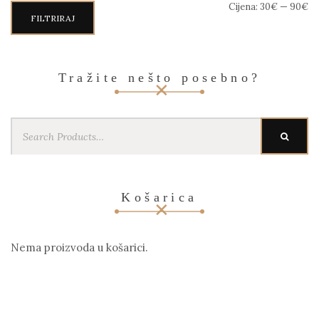
Min
Maks
Cijena:
30€
—
90€
cijena
cijena
FILTRIRAJ
Tražite nešto posebno?
Search
SEARC
for:
Košarica
Nema proizvoda u košarici.