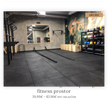
AKCIJA!
CASEI ECO-GYM TOP – gumene podloge za
fitness prostor
39,99
€
–
83,90
€
PDV UKLJUČEN