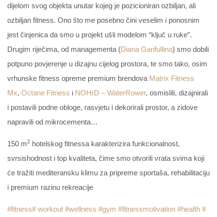
dijelom svog objekta unutar kojeg je pozicioniran ozbiljan, ali
ozbiljan fitness. Ono što me posebno čini veselim i ponosnim
jest činjenica da smo u projekt ušli modelom “ključ u ruke”.
Drugim riječima, od managementa (
Diana Garifullina
) smo dobili
potpuno povjerenje u dizajnu cijelog prostora, te smo tako, osim
vrhunske fitness opreme premium brendova
Matrix Fitness
Mx
,
Octane Fitness
i
NOHrD – WaterRower
, osmislili, dizajnirali
i postavili podne obloge, rasvjetu i dekorirali prostor, a zidove
napravili od mikrocementa…
2
150 m
hotelskog fitnessa karakterizira funkcionalnost,
svrsishodnost i top kvaliteta, čime smo otvorili vrata svima koji
će tražiti mediteransku klimu za pripreme sportaša, rehabilitaciju
i premium razinu rekreacije
#fitness
# workout
#wellness
#gym
#
fitnessmotivation
#health
#