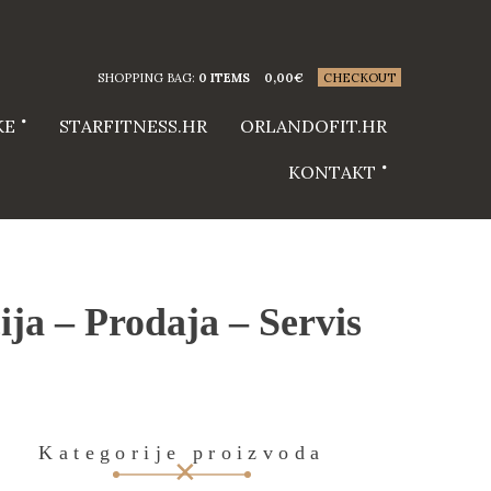
SHOPPING BAG:
0 ITEMS
0,00
€
CHECKOUT
KE
STARFITNESS.HR
ORLANDOFIT.HR
KONTAKT
ija – Prodaja – Servis
Kategorije proizvoda