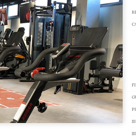
B
C
F
G
P
S
S