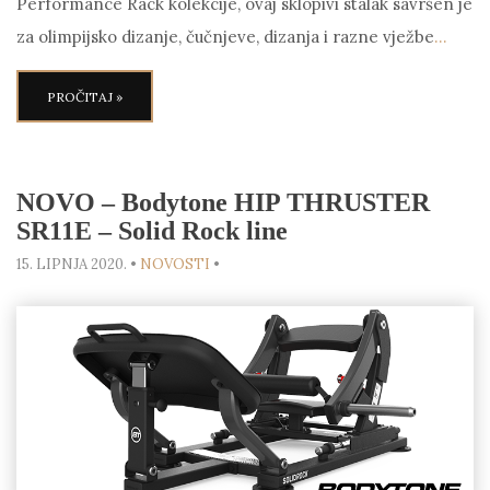
Performance Rack kolekcije, ovaj sklopivi stalak savršen je
za olimpijsko dizanje, čučnjeve, dizanja i razne vježbe
…
PROČITAJ »
NOVO – Bodytone HIP THRUSTER
SR11E – Solid Rock line
15. LIPNJA 2020.
•
NOVOSTI
•