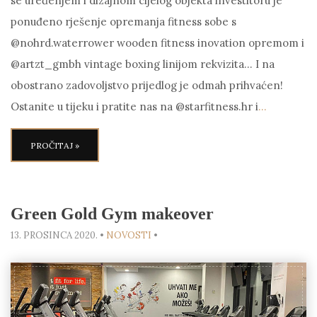
se uređenjem i dizajnom cijelog objekta investitoru je
ponuđeno rješenje opremanja fitness sobe s
@nohrd.waterrower wooden fitness inovation opremom i
@artzt_gmbh vintage boxing linijom rekvizita… I na
obostrano zadovoljstvo prijedlog je odmah prihvaćen!
Ostanite u tijeku i pratite nas na @starfitness.hr i
…
PROČITAJ »
Green Gold Gym makeover
13. PROSINCA 2020.
•
NOVOSTI
•