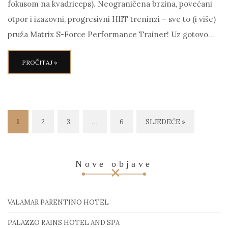
fokusom na kvadriceps). Neograničena brzina, povećani
otpor i izazovni, progresivni HIIT treninzi – sve to (i više)
pruža Matrix S-Force Performance Trainer! Uz gotovo
…
PROČITAJ »
1
2
3
…
6
SLJEDEĆE »
Nove objave
VALAMAR PARENTINO HOTEL
PALAZZO RAINS HOTEL AND SPA