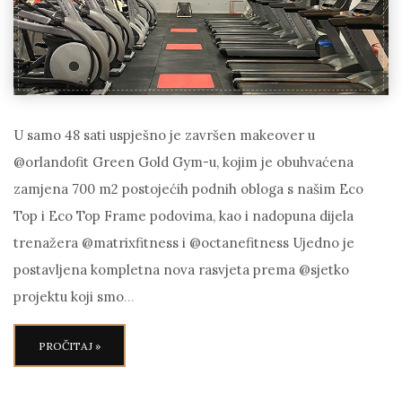
U samo 48 sati uspješno je završen makeover u
@orlandofit Green Gold Gym-u, kojim je obuhvaćena
zamjena 700 m2 postojećih podnih obloga s našim Eco
Top i Eco Top Frame podovima, kao i nadopuna dijela
trenažera @matrixfitness i @octanefitness Ujedno je
postavljena kompletna nova rasvjeta prema @sjetko
projektu koji smo
…
PROČITAJ »