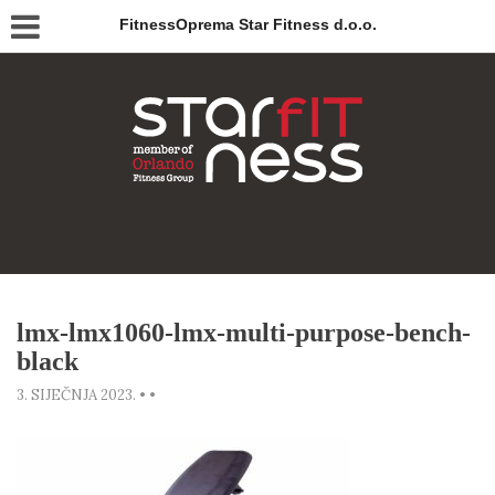
FitnessOprema Star Fitness d.o.o.
lmx-lmx1060-lmx-multi-purpose-bench-
black
3. SIJEČNJA 2023.
•
•