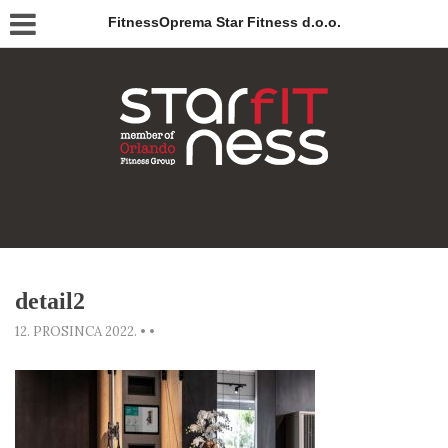
FitnessOprema Star Fitness d.o.o.
detail2
12. PROSINCA 2022.
•
•