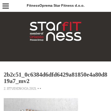
FitnessOprema Star Fitness d.o.o.
2b2c51_0c6384d6dfd6429a81850e4a80d8
19a7_mv2
2. STUDENOGA 2021.
•
•