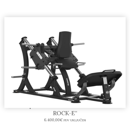
Hack Squat SR09-E – BODYTONE “SOLID
ROCK-E”
6.400,00
€
PDV UKLJUČEN