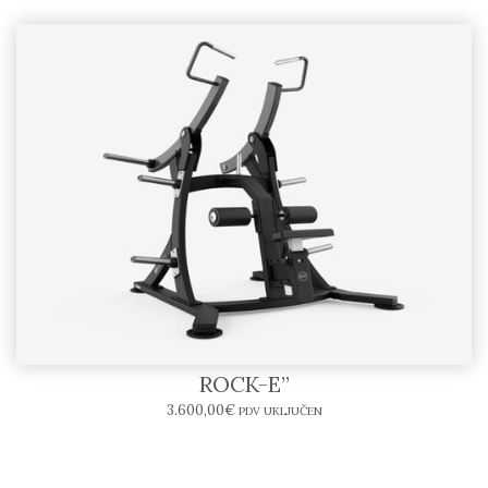
Pulldown SR02-E – BODYTONE “SOLID
ROCK-E”
3.600,00
€
PDV UKLJUČEN