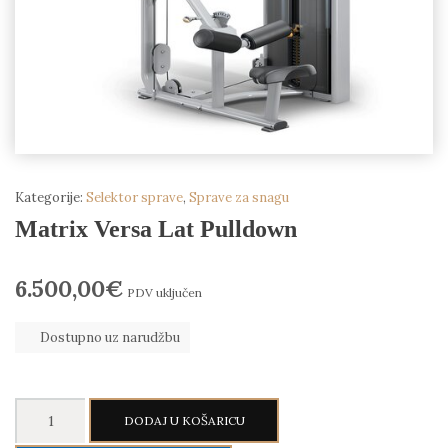
Kategorije:
Selektor sprave
,
Sprave za snagu
Matrix Versa Lat Pulldown
6.500,00
€
PDV uključen
Dostupno uz narudžbu
Matrix
DODAJ U KOŠARICU
Versa