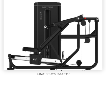
BODYTONE Multipress 80kg
4.150,00
€
PDV UKLJUČEN