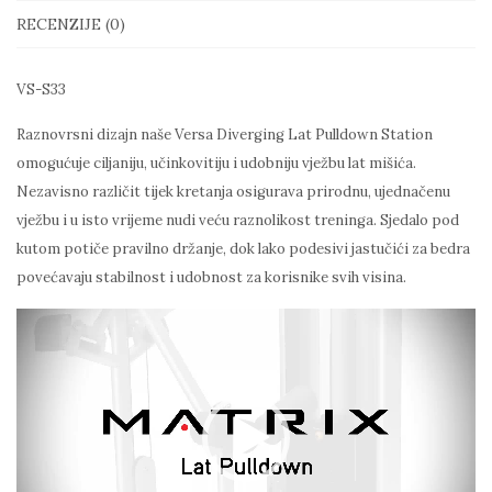
RECENZIJE (0)
VS-S33
Raznovrsni dizajn naše Versa Diverging Lat Pulldown Station
omogućuje ciljaniju, učinkovitiju i udobniju vježbu lat mišića.
Nezavisno različit tijek kretanja osigurava prirodnu, ujednačenu
vježbu i u isto vrijeme nudi veću raznolikost treninga. Sjedalo pod
kutom potiče pravilno držanje, dok lako podesivi jastučići za bedra
povećavaju stabilnost i udobnost za korisnike svih visina.
Reproduktor
videozapisa