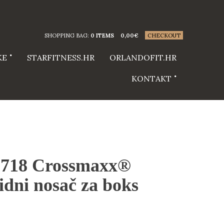
SHOPPING BAG:
0 ITEMS
0,00
€
CHECKOUT
KE
STARFITNESS.HR
ORLANDOFIT.HR
KONTAKT
18 Crossmaxx®
idni nosač za boks