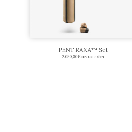
PENT RAXA™ Set
2.050,00
€
PDV UKLJUČEN