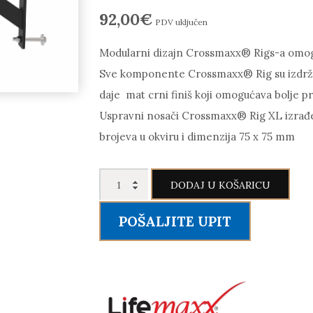
92,00
€
PDV uključen
Modularni dizajn Crossmaxx® Rigs-a omog
Sve komponente Crossmaxx® Rig su izdržljiv
daje mat crni finiš koji omogućava bolje pr
Uspravni nosači Crossmaxx® Rig XL izrađen
brojeva u okviru i dimenzija 75 x 75 mm
LIFEMAXX
DODAJ U KOŠARICU
LMX1718
Crossmaxx®
POŠALJITE UPIT
Boxing
bag
Arm
-