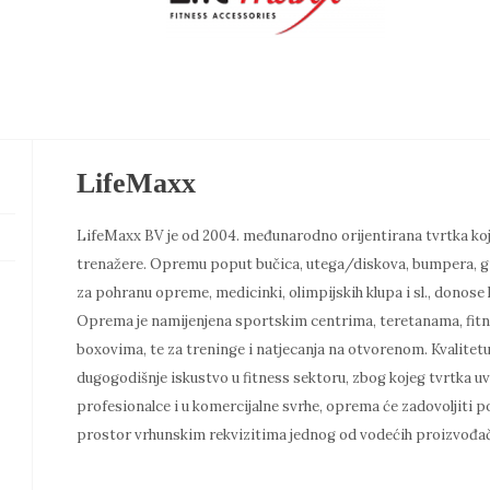
zidni
nosač
za
boks
vreće
LifeMaxx
količina
LifeMaxx BV je od 2004. međunarodno orijentirana tvrtka koj
trenažere. Opremu poput bučica, utega/diskova, bumpera, girj
za pohranu opreme, medicinki, olimpijskih klupa i sl., dono
Oprema je namijenjena sportskim centrima, teretanama, fitn
boxovima, te za treninge i natjecanja na otvorenom. Kvalitetu i
dugogodišnje iskustvo u fitness sektoru, zbog kojeg tvrtka u
profesionalce i u komercijalne svrhe, oprema će zadovoljiti p
prostor vrhunskim rekvizitima jednog od vodećih proizvođa