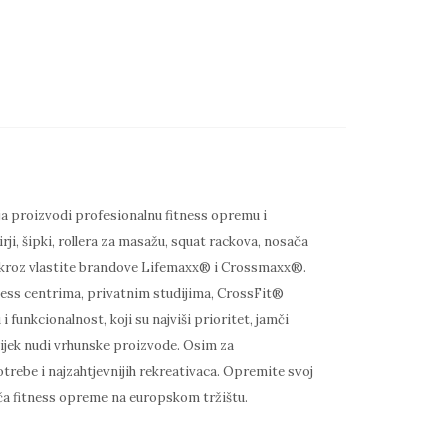
a proizvodi profesionalnu fitness opremu i
i, šipki, rollera za masažu, squat rackova, nosača
se kroz vlastite brandove Lifemaxx® i Crossmaxx®.
ess centrima, privatnim studijima, CrossFit®
 funkcionalnost, koji su najviši prioritet, jamči
vijek nudi vrhunske proizvode. Osim za
otrebe i najzahtjevnijih rekreativaca. Opremite svoj
ča fitness opreme na europskom tržištu.