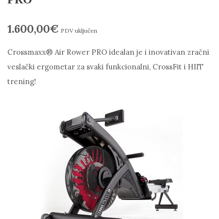
1.600,00
€
PDV uključen
Crossmaxx® Air Rower PRO
idealan je i inovativan zračni
veslački ergometar za svaki funkcionalni, CrossFit i HIIT
trening!