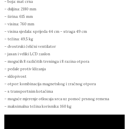
– boja: mat crna
– duljina: 2180 mm
– širina: 615 mm
– visina: 760 mm
– visina sjedala: sprijeda 44 cm – straga 49 cm
– težina: 49,5 kg
– dvostruki čelični ventilator
– jasan i veliki LCD zaslon
– mogućih 8 različitih treninga i 8 razina otpora
– pedale protiv klizanja
– sklopivost
– otpor: kombinacija magnetskog i zračnog otpora
– s transportnim kotačima
– moguće mjerenje otkucaja srca uz pomoć prsnog remena
– maksimalna težina korisnika: 160 kg