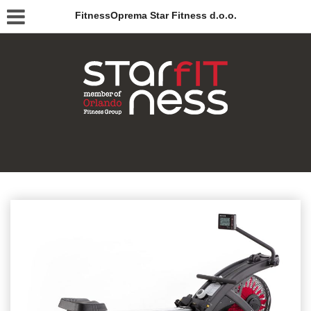
FitnessOprema Star Fitness d.o.o.