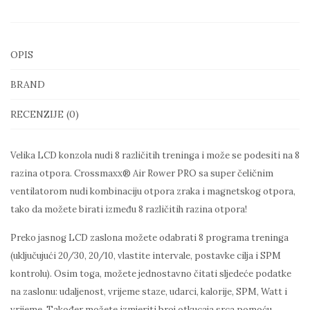
OPIS
BRAND
RECENZIJE (0)
Velika LCD konzola nudi 8 različitih treninga i može se podesiti na 8
razina otpora. Crossmaxx® Air Rower PRO sa super čeličnim
ventilatorom nudi kombinaciju otpora zraka i magnetskog otpora,
tako da možete birati između 8 različitih razina otpora!
Preko jasnog LCD zaslona možete odabrati 8 programa treninga
(uključujući 20/30, 20/10, vlastite intervale, postavke cilja i SPM
kontrolu). Osim toga, možete jednostavno čitati sljedeće podatke
na zaslonu: udaljenost, vrijeme staze, udarci, kalorije, SPM, Watt i
vrijeme. Također možete izmjeriti broj otkucaja srca pomoću