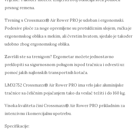
prsnog remena.
Trening s Crossmaxx® Air Rower PRO je udoban i ergonomski.
Podesive ploče za noge opremljene su protukliznim slojem, ručka je
ergonomskog oblika s mekim, ali čvrstim hvatom, sjedalo je također
udobno zbog ergonomskog oblika.
Završili ste sa trenigom? Ergometar možete jednostavno
preklopiti sa sigurnosnom polugom ispod tračnica i odvesti uz
pomoć jakih najlonskih transportnih kotača.
LMX1752 Crossmaxx® Air Rower PRO ima vrlo jake aluminijske
tračnice sa čeličnim pojačanjem tako da veslač težiti i do 160 kg.
Visoka kvaliteta čini Crossmaxx® Air Rower PRO prikladnim za
intenzivnu i komercijalnu upotrebu.
Specifikacije: