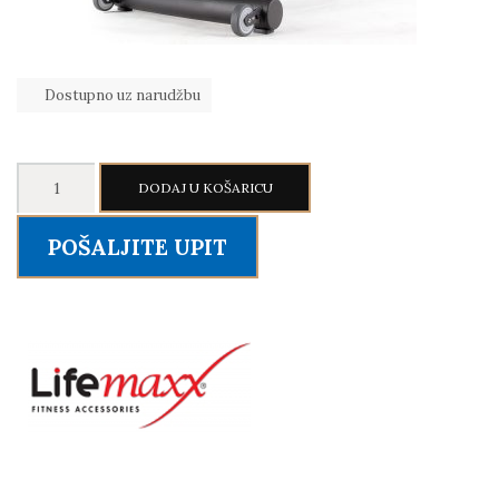
Dostupno uz narudžbu
LIFEMAXX
DODAJ U KOŠARICU
Crossmaxx®
Air
POŠALJITE UPIT
Rower
PRO
količina