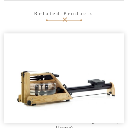
Related Products
NOHRD WaterRower veslački ergometar (A1
Home)