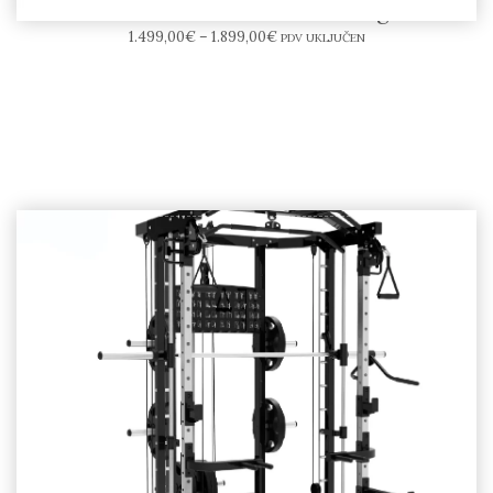
NOHrD WaterRower – veslački ergometar
1.499,00
€
–
1.899,00
€
PDV UKLJUČEN